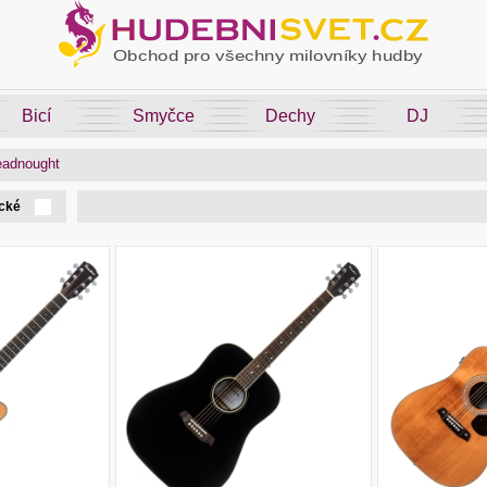
Bicí
Smyčce
Dechy
DJ
eadnought
ické