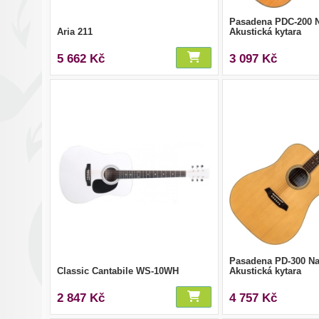
Pasadena PDC-200 N
Aria 211
Akustická kytara
5 662 Kč
3 097 Kč
Pasadena PD-300 Nat
Classic Cantabile WS-10WH
Akustická kytara
2 847 Kč
4 757 Kč