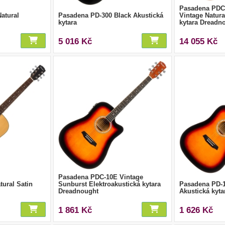
Pasadena PDC-
atural
Pasadena PD-300 Black Akustická
Vintage Natura
kytara
kytara Dreadn
5 016 Kč
14 055 Kč
Pasadena PDC-10E Vintage
ural Satin
Sunburst Elektroakustická kytara
Pasadena PD-1
Dreadnought
Akustická kyta
1 861 Kč
1 626 Kč