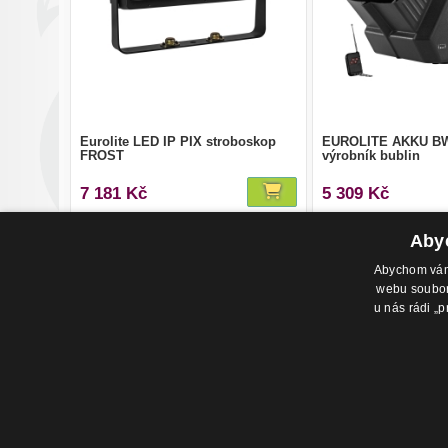
Eurolite LED IP PIX stroboskop
EUROLITE AKKU BW
FROST
výrobník bublin
7 181 Kč
5 309 Kč
Abyc
Abychom vám 
webu soubory
u nás rádi „p
Adresa pr
Havlíčkovo
702 00, Os
Česká Rep
© 2020 - Hudební Svět