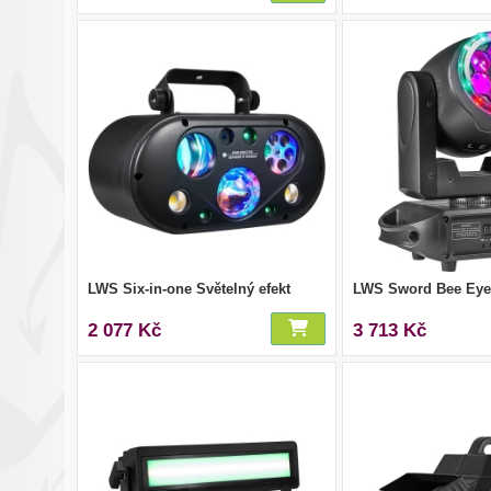
LWS Six-in-one Světelný efekt
LWS Sword Bee Eye
2 077 Kč
3 713 Kč