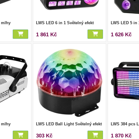
 mlhy
LWS LED 6 in 1 Světelný efekt
LWS LED 5 in 1
1 861 Kč
1 626 Kč
 mlhy
LWS LED Ball Light Světelný efekt
LWS 384 pcs 
303 Kč
1 870 Kč