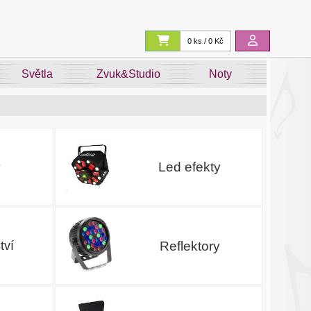
0 ks / 0 Kč
Světla
Zvuk&Studio
Noty
y
Led efekty
Reflektory
tví