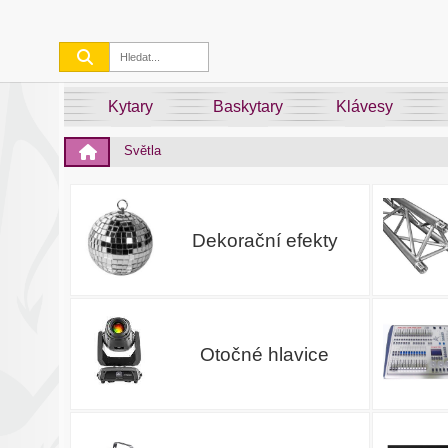
Kytary
Baskytary
Klávesy
Světla
Dekorační efekty
Otočné hlavice