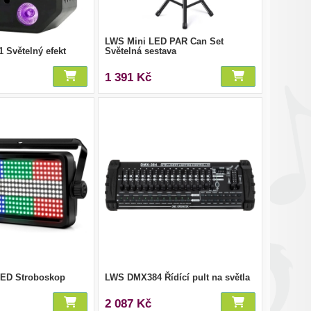
LWS Mini LED PAR Can Set
 Světelný efekt
Světelná sestava
1 391 Kč
LED Stroboskop
LWS DMX384 Řídící pult na světla
2 087 Kč