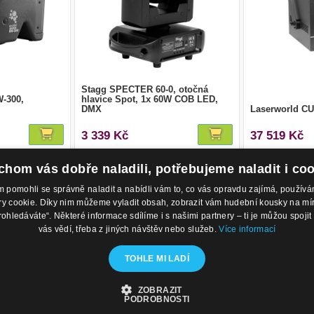
Stagg SPECTER 60-0, otočná
-300,
hlavice Spot, 1x 60W COB LED,
DMX
Laserworld C
3 339 Kč
37 519 Kč
hom vás dobře naladili, potřebujeme naladit i co
1
2
3
4
5
pomohli se správně naladit a nabídli vám to, co vás opravdu zajímá, použí
 cookie. Díky nim můžeme vyladit obsah, zobrazit vám hudební kousky na míru 
rohledáváte“. Některé informace sdílíme i s našimi partnery – ti je můžou spojit 
odejny
Kontakty
O 
vás vědí, třeba z jiných návštěv nebo služeb.
Více informací
 Nábřeží 28,
Eshop: +420 725 169 052
Ob
trava
Prodejna: +420 596 113 012
Po
TOHLE MI LADÍ
ublika
eshop@hudebnisvet.cz
Ko
ZOBRAZIT
PODROBNOSTI