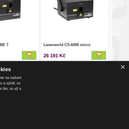
UBE 7
Laserworld CS-6000 micro
26 191 Kč
×
okies
váme na našem
a zjistit, co
s tím, co už o
nákupu
Hudební zázemí
chodní podmínky
Kamenná prodejna
dmínky prodeje na splátky
Nahrávací studio
ntakty
Zkušebny