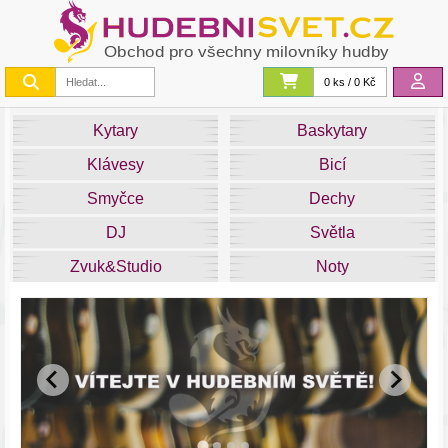
0 ks / 0 Kč
Kytary
Baskytary
Klávesy
Bicí
Smyčce
Dechy
DJ
Světla
Zvuk&Studio
Noty