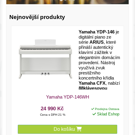
Nejnovější produkty
Yamaha YDP-146
je
digitální piano ze
série
ARIUS
, které
přináší autentický
klavírní zážitek v
elegantním domácím
provedení. Nástroj
využívá zvuk
prestižního
koncertního křídla
Yamaha CFX
, nabízí
88klávesovou
klaviaturu GHS
Yamaha YDP-146WH
(Graded Hammer
Standard)
s
24 990 Kč
odstupňovanou
Prodejna Ostrava
mechanikou a
Sklad Eshop
Cena s DPH 21 %
polyfonii až
192
hlasů
. Díky tomu
Do košíku
poskytuje přirozenou
odezvu a dostatek