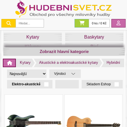
0 ks / 0 Kč
Kytary
Baskytary
Klávesy
Bicí
Zobrazit hlavní kategorie
Smyčce
Dechy
Kytary
Akustické a elektroakustické kytary
Hybridní
DJ
Světla
Výrobci
Zvuk&Studio
Noty
Elektro-akustické
Skladem Eshop