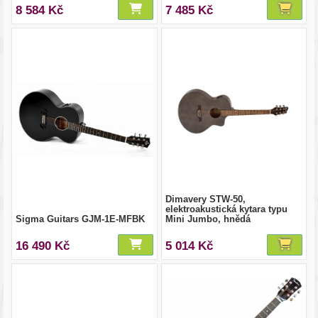
8 584 Kč
7 485 Kč
Dimavery STW-50,
elektroakustická kytara typu
Sigma Guitars GJM-1E-MFBK
Mini Jumbo, hnědá
16 490 Kč
5 014 Kč