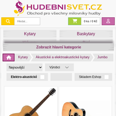
0 ks / 0 Kč
Kytary
Baskytary
Klávesy
Bicí
Zobrazit hlavní kategorie
Smyčce
Dechy
Kytary
Akustické a elektroakustické kytary
Jumbo
DJ
Světla
Výrobci
Zvuk&Studio
Noty
Elektro-akustické
Skladem Eshop