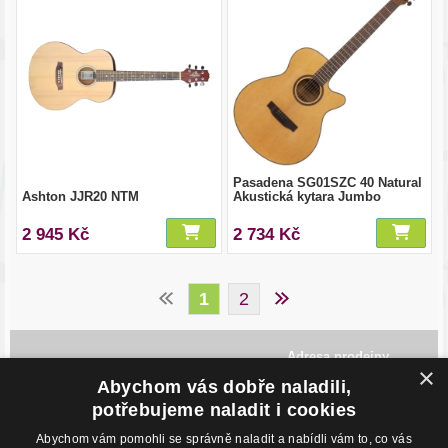
Pasadena SG01SZC 40 Natural
Ashton JJR20 NTM
Akustická kytara Jumbo
2 945 Kč
2 734 Kč
1
2
Adresa prodejny
×
Havlíčkovo Nábřeží 28,
Abychom vás dobře naladili,
702 00, Ostrava
Česká Republika
potřebujeme naladit i cookies
Abychom vám pomohli se správně naladit a nabídli vám to, co vás