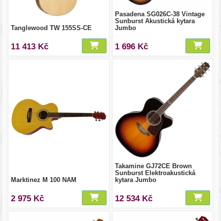
Pasadena SG026C-38 Vintage
Sunburst Akustická kytara
Tanglewood TW 155SS-CE
Jumbo
11 413 Kč
1 696 Kč
Takamine GJ72CE Brown
Sunburst Elektroakustická
Marktinez M 100 NAM
kytara Jumbo
2 975 Kč
12 534 Kč