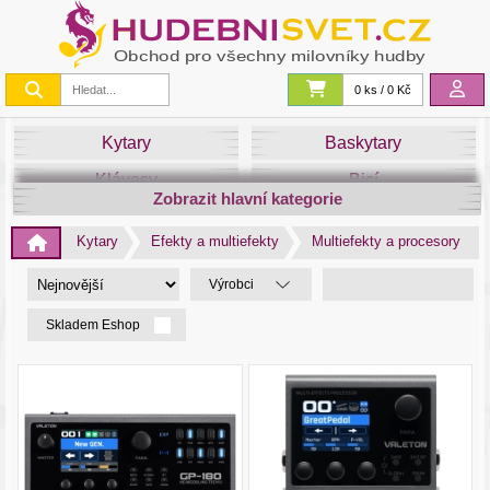
0 ks / 0 Kč
Kytary
Baskytary
Klávesy
Bicí
Zobrazit hlavní kategorie
Smyčce
Dechy
Kytary
Efekty a multiefekty
Multiefekty a procesory
DJ
Světla
Výrobci
Zvuk&Studio
Noty
Skladem Eshop