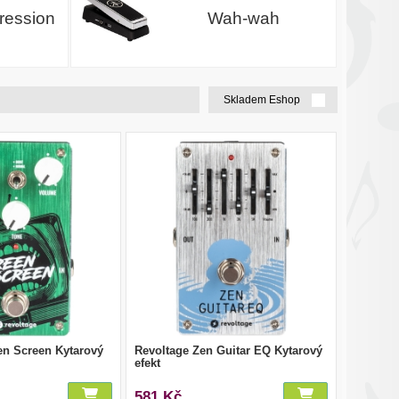
ression
Wah-wah
Skladem Eshop
en Screen Kytarový
Revoltage Zen Guitar EQ Kytarový
efekt
581 Kč