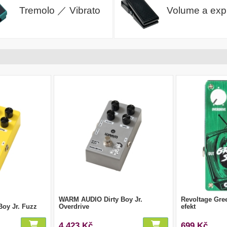
Tremolo ／ Vibrato
Volume a exp
WARM AUDIO Dirty Boy Jr.
Revoltage Gre
oy Jr. Fuzz
Overdrive
efekt
4 423 Kč
699 Kč