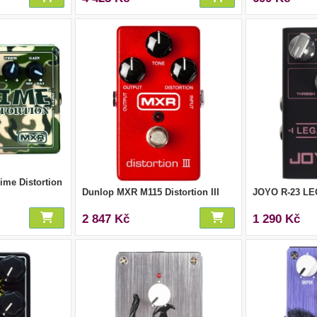
me Distortion
Dunlop MXR M115 Distortion III
JOYO R-23 L
2 847 Kč
1 290 Kč