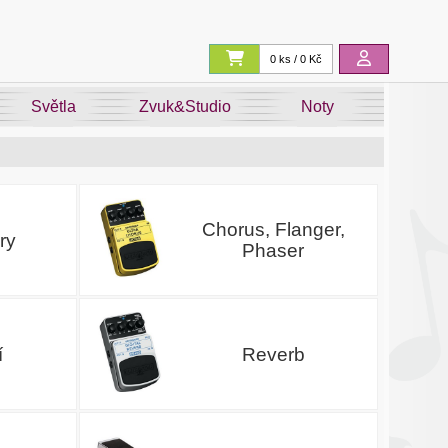
0 ks / 0 Kč
Světla
Zvuk&Studio
Noty
Chorus, Flanger,
ry
Phaser
í
Reverb