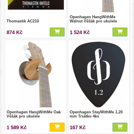
Openhagen HangWithMe
Thomastik AC210
Walnut Věšák pro ukulele
874 Kč
1 524 Kč
Openhagen HangWithMe Oak
Openhagen StayWithMe 1,20
Věšák pro ukulele
mm Trsátko 4ks
1 589 Kč
167 Kč