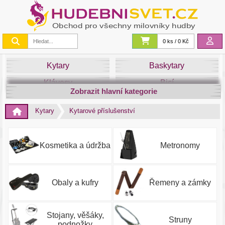
0 ks / 0 Kč
Kytary
Baskytary
Klávesy
Bicí
Zobrazit hlavní kategorie
Smyčce
Dechy
Kytary
Kytarové příslušenství
DJ
Světla
Zvuk&Studio
Noty
Kosmetika a údržba
Metronomy
Obaly a kufry
Řemeny a zámky
Stojany, věšáky,
Struny
podnožky