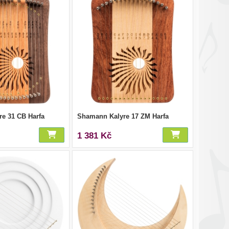
e 31 CB Harfa
Shamann Kalyre 17 ZM Harfa
1 381 Kč