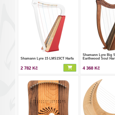
Shamann Lyre Big S
Shamann Lyre 15 LMS15CT Harfa
Earthwood Soul Har
2 782 Kč
4 368 Kč