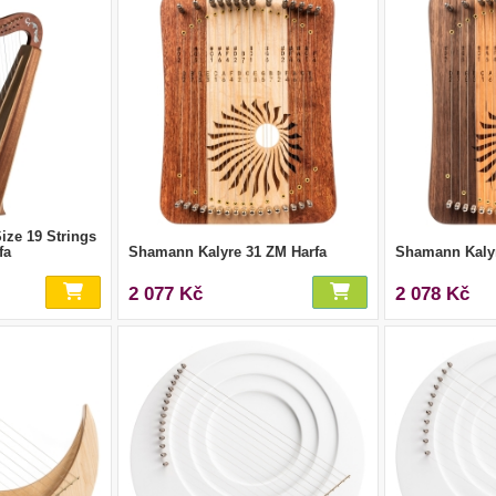
ize 19 Strings
fa
Shamann Kalyre 31 ZM Harfa
Shamann Kalyr
2 077 Kč
2 078 Kč