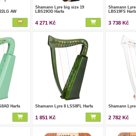
Shamann Lyre big size 19
Shamann Lyre 
H-22LG AW
LBS19OD Harfa
LBS19FS Harf
4 271 Kč
3 738 Kč
S8AD Harfa
Shamann Lyre 8 LSS8FL Harfa
Shamann Lyre
1 851 Kč
2 782 Kč