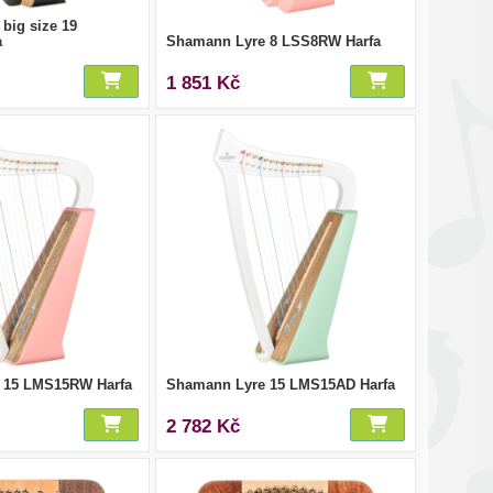
big size 19
a
Shamann Lyre 8 LSS8RW Harfa
1 851 Kč
 15 LMS15RW Harfa
Shamann Lyre 15 LMS15AD Harfa
2 782 Kč