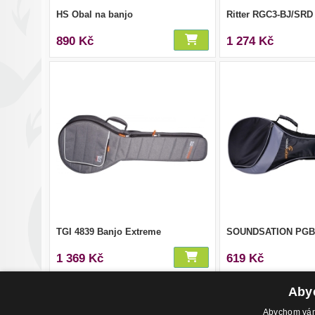
HS Obal na banjo
Ritter RGC3-BJ/SRD
890 Kč
1 274 Kč
TGI 4839 Banjo Extreme
SOUNDSATION PGB
1 369 Kč
619 Kč
Abyc
Abychom vám 