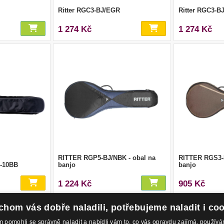
Ritter RGC3-BJ/EGR
Ritter RGC3-B
1 274 Kč
1 274 Kč
RITTER RGP5-BJ/NBK - obal na
RITTER RGS3-B
-10BB
banjo
banjo
1 224 Kč
905 Kč
hom vás dobře naladili, potřebujeme naladit i co
1
pomohli se správně naladit a nabídli vám to, co vás opravdu zajímá, použí