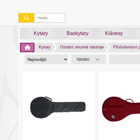
Kytary
Baskytary
Klávesy
Kytary
Ostatní strunné nástroje
Příslušenství p
Výrobci