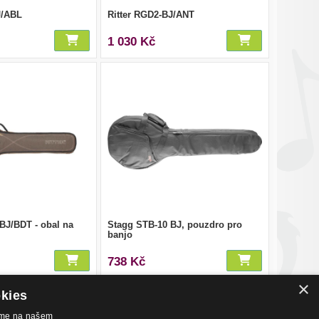
J/ABL
Ritter RGD2-BJ/ANT
1 030 Kč
J/BDT - obal na
Stagg STB-10 BJ, pouzdro pro
banjo
738 Kč
×
okies
váme na našem