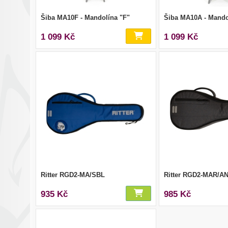
Šiba MA10F - Mandolína "F"
Šiba MA10A - Mando
1 099 Kč
1 099 Kč
Ritter RGD2-MA/SBL
Ritter RGD2-MAR/A
935 Kč
985 Kč