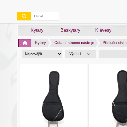
Kytary
Baskytary
Klávesy
Kytary
Ostatní strunné nástroje
Příslušenství p
Výrobci