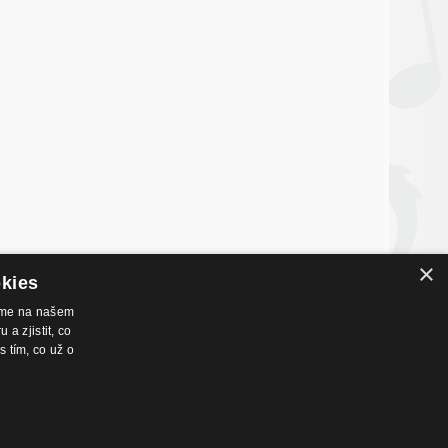
×
okies
váme na našem
a zjistit, co
s tím, co už o
nákupu
Hudební zázemí
chodní podmínky
Kamenná prodejna
dmínky prodeje na splátky
Nahrávací studio
ntakty
Zkušebny