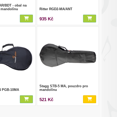
AR/BDT - obal na
u mandolínu
Ritter RGD2-MA/ANT
935 Kč
Stagg STB-5 MA, pouzdro pro
 PGB-10MA
mandolínu
521 Kč