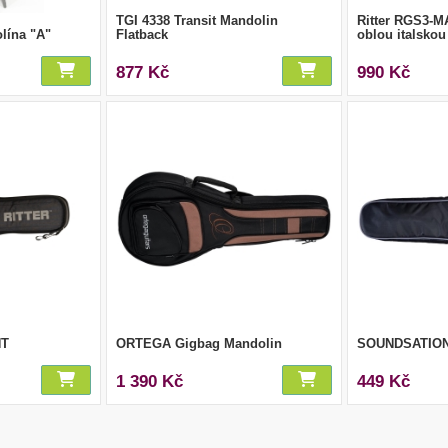
TGI 4338 Transit Mandolin
Ritter RGS3-M
lína "A"
Flatback
oblou italsko
877 Kč
990 Kč
NT
ORTEGA Gigbag Mandolin
SOUNDSATION
1 390 Kč
449 Kč