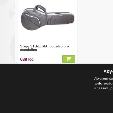
Stagg STB-10 MA, pouzdro pro
mandolínu
639 Kč
Abyc
Abychom vám 
webu soubory
u nás rádi „p
Adresa pr
Havlíčkovo
702 00, Os
Česká Rep