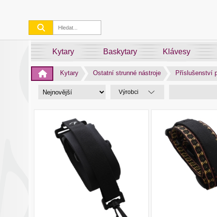
Kytary
Baskytary
Klávesy
Kytary
Ostatní strunné nástroje
Příslušenství p
Výrobci