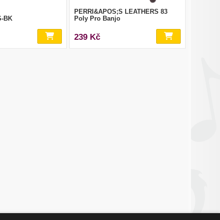
PERRI&APOS;S LEATHERS 83
S-BK
Poly Pro Banjo
239 Kč