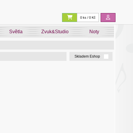
0 ks / 0 Kč
Světla
Zvuk&Studio
Noty
Skladem Eshop