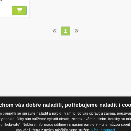
1
hom vás dobře naladili, potřebujeme naladit i co
pomohli se správně naladit a nabídli vám to, co vás opravdu zajímá, použí
 cookie. Díky nim můžeme vyladit obsah, zobrazit vám hudební kousky na míru 
odejny
Kontakty
O 
rohledáváte“. Některé informace sdílíme i s našimi partnery – ti je můžou spojit 
 Nábřeží 28,
Eshop: +420 725 169 052
Ob
vás vědí, třeba z jiných návštěv nebo služeb.
Více informací