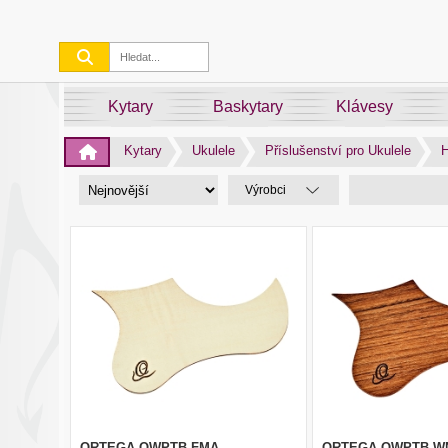
Kytary
Baskytary
Klávesy
Kytary
Ukulele
Příslušenství pro Ukulele
H
Výrobci
ORTEGA OWPTB-FMA
ORTEGA OWPTB-W