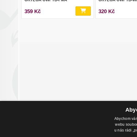
359 Kč
320 Kč
Abyc
Abychom vám 
webu soubory
Adresa pr
u nás rádi „p
Havlíčkovo