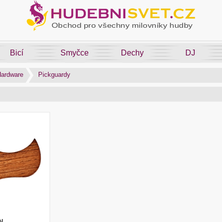
Bicí
Smyčce
Dechy
DJ
ardware
Pickguardy
N