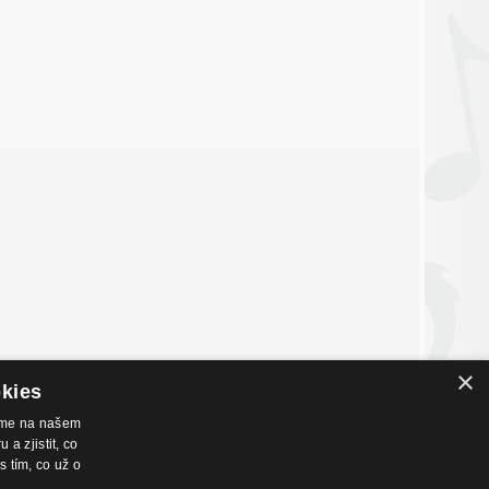
×
okies
váme na našem
a zjistit, co
nákupu
Hudební zázemí
s tím, co už o
chodní podmínky
Kamenná prodejna