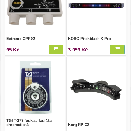
Extreme GPP02
KORG Pitchblack X Pro
95 Kč
3 959 Kč
TGI TG77 foukací ladička
chromatická
Korg RP-C2