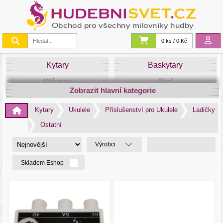
0 ks / 0 Kč
Kytary
Baskytary
Klávesy
Bicí
Zobrazit hlavní kategorie
Smyčce
Dechy
Kytary
Ukulele
Příslušenství pro Ukulele
Ladičky
DJ
Světla
Ostatní
Zvuk&Studio
Noty
Výrobci
Skladem Eshop