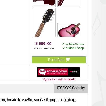
5 990 Kč
Prodejna Ostrava
Sklad Eshop
Cena s DPH 21 %
Do košíku
Vypočítat výši splátek
ESSOX Splátky
on, hmatník: vavřín, součástí: popruh, gigbag,