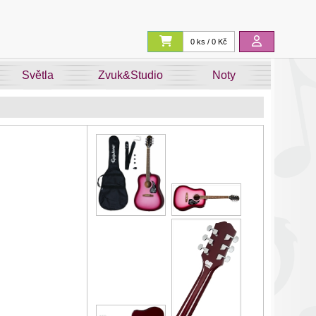
0 ks / 0 Kč
Světla
Zvuk&Studio
Noty