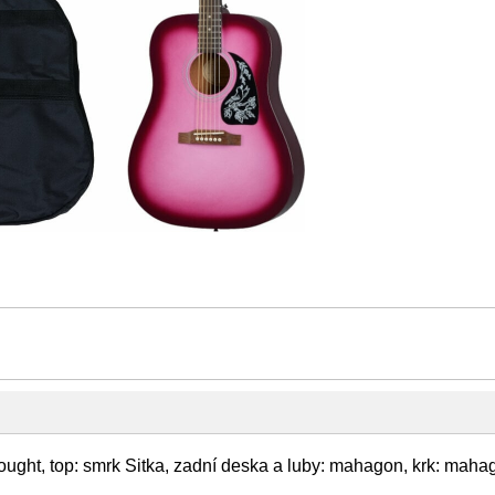
nought, top: smrk Sitka, zadní deska a luby: mahagon, krk: mahag