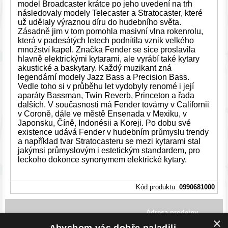
model Broadcaster krátce po jeho uvedení na trh
následovaly modely Telecaster a Stratocaster, které
už udělaly výraznou díru do hudebního světa.
Zásadně jim v tom pomohla masivní vlna rokenrolu,
která v padesátých letech podnítila vznik velkého
množství kapel. Značka Fender se sice proslavila
hlavně elektrickými kytarami, ale vyrábí také kytary
akustické a baskytary. Každý muzikant zná
legendární modely Jazz Bass a Precision Bass.
Vedle toho si v průběhu let vydobyly renomé i její
aparáty Bassman, Twin Reverb, Princeton a řada
dalších. V současnosti má Fender továrny v Californii
v Coroně, dále ve městě Ensenada v Mexiku, v
Japonsku, Číně, Indonésii a Koreji. Po dobu své
existence udává Fender v hudebním průmyslu trendy
a například tvar Stratocasteru se mezi kytarami stal
jakýmsi průmyslovým i estetickým standardem, pro
leckoho dokonce synonymem elektrické kytary.
Kód produktu:
0990681000
Adresa prodejny
×
Havlíčkovo Nábřeží 28,