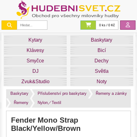
0 ks / 0 Kč
Kytary
Baskytary
Klávesy
Bicí
Smyčce
Dechy
DJ
Světla
Zvuk&Studio
Noty
Baskytary
Příslušenství pro baskytary
Řemeny a zámky
Řemeny
Nylon／Textil
Fender Mono Strap
Black/Yellow/Brown