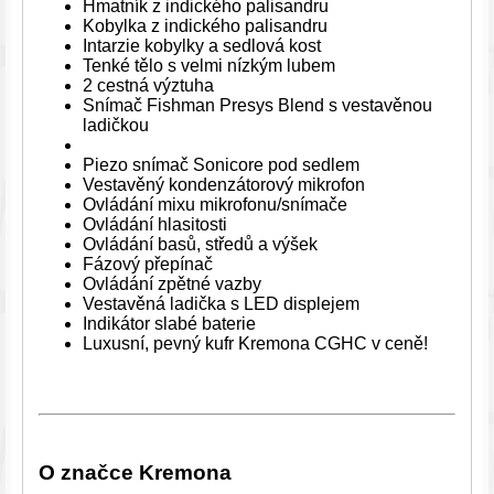
Hmatník z indického palisandru
Kobylka z indického palisandru
Intarzie kobylky a sedlová kost
Tenké tělo s velmi nízkým lubem
2 cestná výztuha
Snímač Fishman Presys Blend s vestavěnou
ladičkou
Piezo snímač Sonicore pod sedlem
Vestavěný kondenzátorový mikrofon
Ovládání mixu mikrofonu/snímače
Ovládání hlasitosti
Ovládání basů, středů a výšek
Fázový přepínač
Ovládání zpětné vazby
Vestavěná ladička s LED displejem
Indikátor slabé baterie
Luxusní, pevný kufr Kremona CGHC v ceně!
O značce Kremona