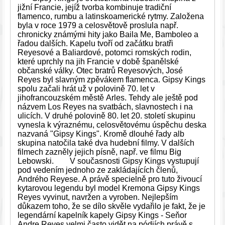
jižní Francie, jejíž tvorba kombinuje tradiční
flamenco, rumbu a latinskoamerické rytmy. Založena
byla v roce 1979 a celosvětově proslula např.
chronicky známými hity jako Baila Me, Bamboleo a
řadou dalších. Kapelu tvoří od začátku bratři
Reyesové a Baliardové, potomci romských rodin,
které uprchly na jih Francie v době španělské
občanské války. Otec bratrů Reyesových, José
Reyes byl slavným zpěvákem flamenca. Gipsy Kings
spolu začali hrát už v polovině 70. let v
jihofrancouzském městě Arles. Tehdy ale ještě pod
názvem Los Reyes na svatbách, slavnostech i na
ulicích. V druhé polovině 80. let 20. století skupinu
vynesla k výraznému, celosvětovému úspěchu deska
nazvaná "Gipsy Kings". Kromě dlouhé řady alb
skupina natočila také dva hudební filmy. V dalších
filmech zazněly jejich písně, např. ve filmu Big
Lebowski. V současnosti Gipsy Kings vystupují
pod vedením jednoho ze zakládajících členů,
Andrého Reyese. A právě specielně pro tuto živoucí
kytarovou legendu byl model Kremona Gipsy Kings
Reyes vyvinut, navržen a vyroben. Nejlepším
důkazem toho, že se dílo skvěle vydařilo je fakt, že je
legendární kapelník kapely Gipsy Kings - Seňor
Andre Reyes velmi často vidět na pódiích právě s