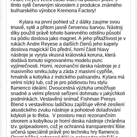
tímto sytě červeným skvostem z produkce známého
bulharského výrobce Kremona Factory!
Kytara na první pohled už z dálky zaujme svou
tmavě, sytě a přitom jasně červenou barvou. Nástroj
díky použití právě tohoto barevného odstínu působí
na pódiu doslova jako magnet. A jeho přitažlivost je v
rukách Andre Reyese a dalších členů jeho kapely
doslova magická! Do přední, horní části hlavy
nástroje je vyryta vkusná královská koruna, která
dodává tomuto signovanému modelu punc
vyjímečnosti. Horní, rezonanční deska nástroje je z
masivního smrku,luby a záda z masivní cypřiše,
hmatník a kobylka z indického palisandru. Kytara má
velmi nízký lub, což je pro pódiovou hru stylu
flamenco ideální. Dvoucestná výztuha umožňuje
snadné a velmi přesné seřízení dohmatu v jakýchkoli
podmínkách. Vestavěný snímač Fishman Presys
Blend s vestavěnou ladičkou zajišťuje věrné zesílení
akustického zvuku nástroje a pohotové dolaďování
kdykoli je to třeba. V prostoru mezi rezonančním
otvorem a kobylkou je horní deska nástroje chráněna
tzv. golpeadorem, což je ochranná transparentní fólie
určená speciálně právě pro techniku hry flamenco.