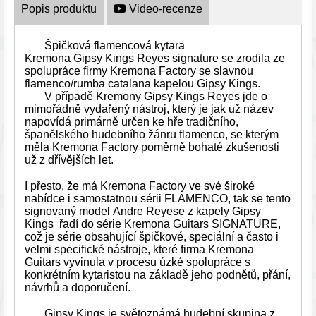
Popis produktu
Video-recenze
ESSOX Splátky
Špičková flamencová kytara
Kremona Gipsy Kings Reyes signature se zrodila ze
spolupráce firmy Kremona Factory se slavnou
flamenco/rumba catalana kapelou Gipsy Kings.
V případě Kremony Gipsy Kings Reyes jde o
mimořádně vydařený nástroj, který je jak už název
napovídá primárně určen ke hře tradičního,
španělského hudebního žánru flamenco, se kterým
měla Kremona Factory poměrně bohaté zkušenosti
už z dřívějších let.
I přesto, že má Kremona Factory ve své široké
nabídce i samostatnou sérii FLAMENCO, tak se tento
signovaný model Andre Reyese z kapely Gipsy
Kings řadí do série Kremona Guitars SIGNATURE,
což je série obsahující špičkové, speciální a často i
velmi specifické nástroje, které firma Kremona
Guitars vyvinula v procesu úzké spolupráce s
konkrétním kytaristou na základě jeho podnětů, přání,
návrhů a doporučení.
Gipsy Kings je světoznámá hudební skupina z