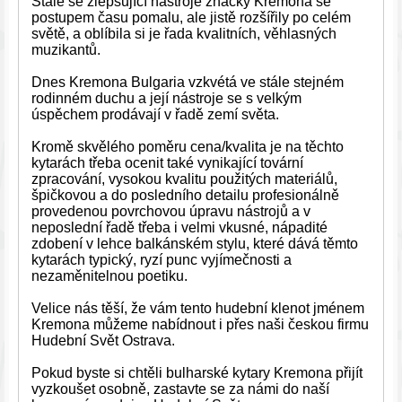
Stále se zlepšující nástroje značky Kremona se
postupem času pomalu, ale jistě rozšířily po celém
světě, a oblíbila si je řada kvalitních, věhlasných
muzikantů.
Dnes Kremona Bulgaria vzkvétá ve stále stejném
rodinném duchu a její nástroje se s velkým
úspěchem prodávají v řadě zemí světa.
Kromě skvělého poměru cena/kvalita je na těchto
kytarách třeba ocenit také vynikající tovární
zpracování, vysokou kvalitu použitých materiálů,
špičkovou a do posledního detailu profesionálně
provedenou povrchovou úpravu nástrojů a v
neposlední řadě třeba i velmi vkusné, nápadité
zdobení v lehce balkánském stylu, které dává těmto
kytarách typický, ryzí punc vyjímečnosti a
nezaměnitelnou poetiku.
Velice nás těší, že vám tento hudební klenot jménem
Kremona můžeme nabídnout i přes naši českou firmu
Hudební Svět Ostrava.
Pokud byste si chtěli bulharské kytary Kremona přijít
vyzkoušet osobně, zastavte se za námi do naší