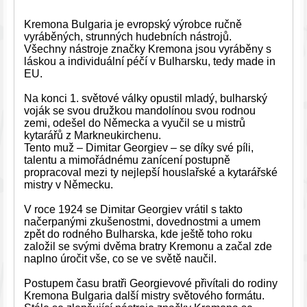
Kremona Bulgaria je evropský výrobce ručně
vyráběných, strunných hudebních nástrojů.
Všechny nástroje značky Kremona jsou vyráběny s
láskou a individuální péčí v Bulharsku, tedy made in
EU.
Na konci 1. světové války opustil mladý, bulharský
voják se svou družkou mandolínou svou rodnou
zemi, odešel do Německa a vyučil se u mistrů
kytarářů z Markneukirchenu.
Tento muž – Dimitar Georgiev – se díky své píli,
talentu a mimořádnému zanícení postupně
propracoval mezi ty nejlepší houslařské a kytarářské
mistry v Německu.
V roce 1924 se Dimitar Georgiev vrátil s takto
načerpanými zkušenostmi, dovednostmi a umem
zpět do rodného Bulharska, kde ještě toho roku
založil se svými dvěma bratry Kremonu a začal zde
naplno úročit vše, co se ve světě naučil.
Postupem času bratři Georgievové přivítali do rodiny
Kremona Bulgaria další mistry světového formátu.