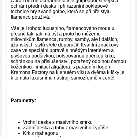
Oproti běžné ochranné fólii je golpeador silnější a
ochrání přední desku i při razantní poklepové
technice hry zvané golpe, která se při hře stylu
flamenco používá.
Vše je i tohoto luxusního, flamencového modelu
přesně tak, jak má být a proto ho můžeme
milovníkům flamenca, rumby, samby, ale i dalších,
jižanských stylů vřele doporučit! Kvalitní značkový
case ve speciální úpravě s hnědým interiérem a
plyšovou podšívkou, polstrovanou opěrkou krku,
schránkou na příslušenství, potažený odolnou černou
koženkou - imitací aligátora, s parádním logem
Kremona Factory na klenutém víku a dvěma klíčky je
k tomuto luxusnímu nástroji samozřejmě v ceně!
Parametry:
Vrchní deska z masivního smrku
Zadní deska a luby z masivního cypřiše
Krk z mahagonu