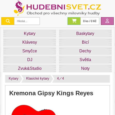
0 ks / 0 Kč
Kytary
Baskytary
Klávesy
Bicí
Smyčce
Dechy
DJ
Světla
Zvuk&Studio
Noty
Kytary
Klasické kytary
4／4
Kremona Gipsy Kings Reyes