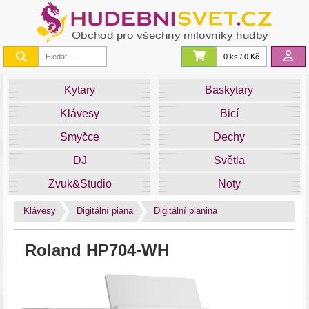
0 ks / 0 Kč
Kytary
Baskytary
Klávesy
Bicí
Smyčce
Dechy
DJ
Světla
Zvuk&Studio
Noty
Klávesy
Digitální piana
Digitální pianina
Roland HP704-WH