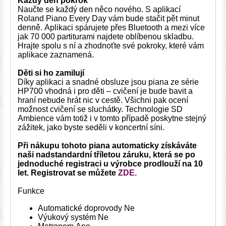
Každý den pokrok
Naučte se každý den něco nového. S aplikací
Roland Piano Every Day vám bude stačit pět minut
denně. Aplikaci spárujete přes Bluetooth a mezi více
jak 70 000 partiturami najdete oblíbenou skladbu.
Hrajte spolu s ní a zhodnoťte své pokroky, které vám
aplikace zaznamená.
Děti si ho zamilují
Díky aplikaci a snadné obsluze jsou piana ze série
HP700 vhodná i pro děti – cvičení je bude bavit a
hraní nebude hrát nic v cestě. Všichni pak ocení
možnost cvičení se sluchátky. Technologie SD
Ambience vám totiž i v tomto případě poskytne stejný
zážitek, jako byste seděli v koncertní síni.
Při nákupu tohoto piana automaticky získáváte
naši nadstandardní tříletou záruku, která se po
jednoduché registraci u výrobce prodlouží na 10
let. Registrovat se můžete
ZDE.
Funkce
Automatické doprovody Ne
Výukový systém Ne