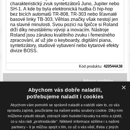
charakteristický zvuk syntetizátorů Juno, Jupiter nebo
SH-1. A kde by byla elektronická hudba či hip-hop
bez bicích automatů TR-808, TR-303 nebo šťavnaté
basové linky TB-303. Věhlas značky však nestojí jen
na slavné minulosti. Svou pozici na špičce si Roland
drží díky neustálému vývoji a inovacím. Nástroje
Roland jsou zárukou kvalitního zvuku i řemeslného
zpracování, ať už jde o keyboardy, digitální piana,
syntetizátory, studiové vybavení nebo kytarové efekty
divize BOSS.
Kód produktu:
420544A38
Adresa prodejny
×
Havlíčkovo Nábřeží 28,
Abychom vás dobře naladili,
702 00, Ostrava
Česká Republika
potřebujeme naladit i cookies
Abychom vám pomohli se správně naladit a nabídli vám to, co vás
Kontakty
O nákupu
opravdu zajímá, používáme na našem webu soubory cookie. Díky nim
můžeme vyladit obsah, zobrazit vám hudební kousky na míru a zjistit,
Eshop: +420 725 169 052
Obchodní podmínky
Prodejna: +420 596 113 012
Podmínky prodeje na splátky
co u nás rádi „prohledáváte“. Některé informace sdílíme i s našimi
eshop@hudebnisvet.cz
Kontakty
partnery – ti je můžou spojit s tím, co už o vás vědí, třeba z jiných