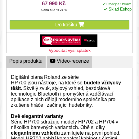
67 990 Kč
Prodejna Ostrava
Sklad Eshop
Cena s DPH 21 %
Do košíku
Vypočítat výši splátek
Popis produktu
Video-recenze
ESSOX Splátky
Digitální piana Roland ze série
HP700 jsou nástroje, na které se
budete vždycky
těšit
. Skvělý zvuk, stylový vzhled, bezdrátová
technologie Bluetooth i promyšlená vzdělávací
aplikace z nich dělají moderního společníka pro
zkušené hráče i začínající hudebníky.
Dvě elegantní varianty
Série HP700 sdružuje modely HP702 a HP704 v
několika barevných variantách. Obě si díky
elegantnímu vzhledu
zamilujete na první pohled.
Model HP702 nabízí kompaktní kabinet s čistými