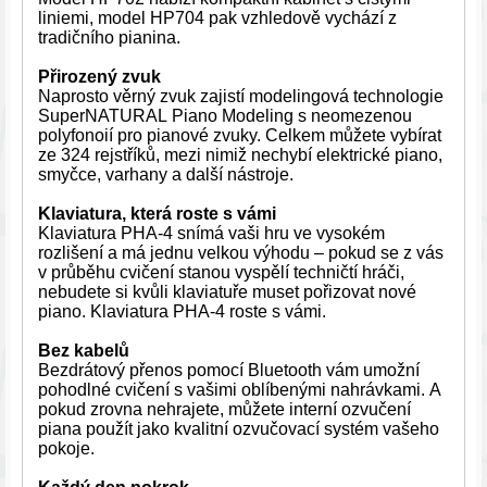
liniemi, model HP704 pak vzhledově vychází z
tradičního pianina.
Přirozený zvuk
Naprosto věrný zvuk zajistí modelingová technologie
SuperNATURAL Piano Modeling s neomezenou
polyfonoií pro pianové zvuky. Celkem můžete vybírat
ze 324 rejstříků, mezi nimiž nechybí elektrické piano,
smyčce, varhany a další nástroje.
Klaviatura, která roste s vámi
Klaviatura PHA-4 snímá vaši hru ve vysokém
rozlišení a má jednu velkou výhodu – pokud se z vás
v průběhu cvičení stanou vyspělí techničtí hráči,
nebudete si kvůli klaviatuře muset pořizovat nové
piano. Klaviatura PHA-4 roste s vámi.
Bez kabelů
Bezdrátový přenos pomocí Bluetooth vám umožní
pohodlné cvičení s vašimi oblíbenými nahrávkami. A
pokud zrovna nehrajete, můžete interní ozvučení
piana použít jako kvalitní ozvučovací systém vašeho
pokoje.