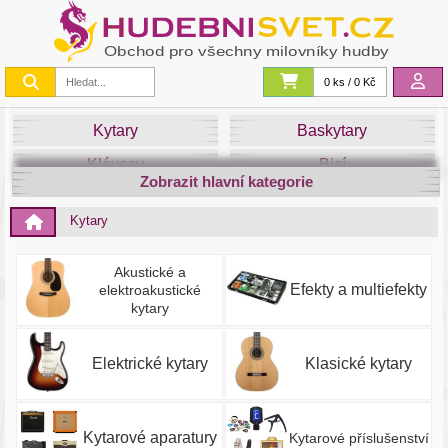
0 ks / 0 Kč
Kytary
Baskytary
Klávesy
Bicí
Zobrazit hlavní kategorie
Smyčce
Dechy
Kytary
DJ
Světla
Zvuk&Studio
Noty
Akustické a
Efekty a multiefekty
elektroakustické
kytary
Elektrické kytary
Klasické kytary
Kytarové aparatury
Kytarové příslušenství