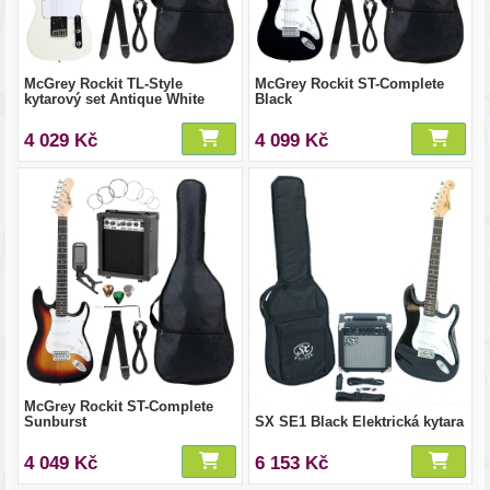
McGrey Rockit TL-Style
McGrey Rockit ST-Complete
kytarový set Antique White
Black
4 029 Kč
4 099 Kč
McGrey Rockit ST-Complete
Sunburst
SX SE1 Black Elektrická kytara
4 049 Kč
6 153 Kč