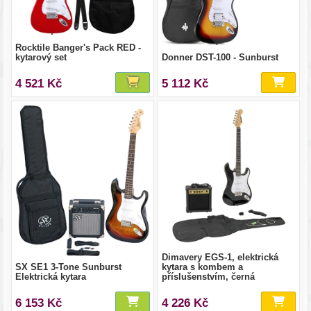
Rocktile Banger's Pack RED -
kytarový set
Donner DST-100 - Sunburst
4 521 Kč
5 112 Kč
Dimavery EGS-1, elektrická
SX SE1 3-Tone Sunburst
kytara s kombem a
Elektrická kytara
příslušenstvím, černá
6 153 Kč
4 226 Kč