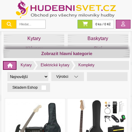
0 ks / 0 Kč
Kytary
Baskytary
Klávesy
Bicí
Zobrazit hlavní kategorie
Smyčce
Dechy
Kytary
Elektrické kytary
Komplety
DJ
Světla
Výrobci
Zvuk&Studio
Noty
Skladem Eshop