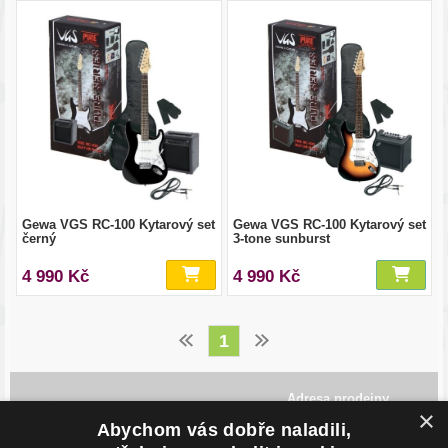
Gewa VGS RC-100 Kytarový set
Gewa VGS RC-100 Kytarový set
černý
3-tone sunburst
4 990 Kč
4 990 Kč
1
Adresa prodejny
×
Havlíčkovo Nábřeží 28,
Abychom vás dobře naladili,
702 00, Ostrava