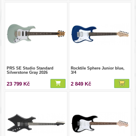
PRS SE Studio Standard
Rocktile Sphere Junior blue,
Silverstone Gray 2026
3/4
23 799 Kč
2 849 Kč