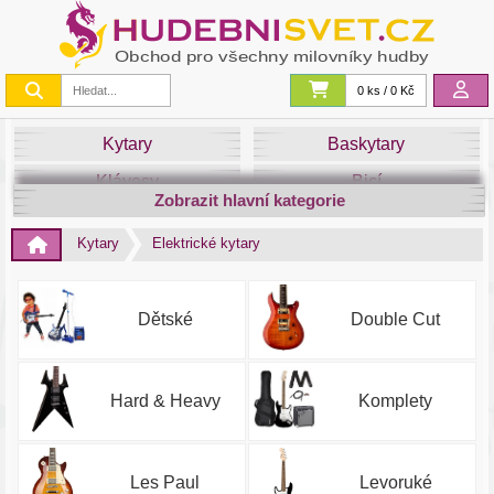
0 ks / 0 Kč
Kytary
Baskytary
Klávesy
Bicí
Zobrazit hlavní kategorie
Smyčce
Dechy
Kytary
Elektrické kytary
DJ
Světla
Zvuk&Studio
Noty
Dětské
Double Cut
Hard & Heavy
Komplety
Les Paul
Levoruké