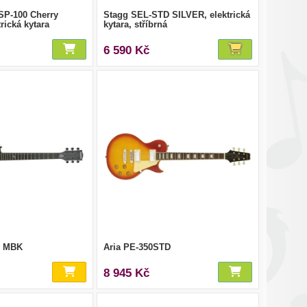
SP-100 Cherry
Stagg SEL-STD SILVER, elektrická
rická kytara
kytara, stříbrná
6 590 Kč
0 MBK
Aria PE-350STD
8 945 Kč