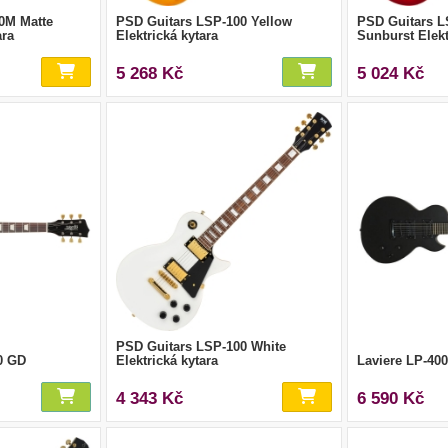
0M Matte
PSD Guitars LSP-100 Yellow
PSD Guitars L
ara
Elektrická kytara
Sunburst Elekt
5 268 Kč
5 024 Kč
PSD Guitars LSP-100 White
0 GD
Elektrická kytara
Laviere LP-40
4 343 Kč
6 590 Kč