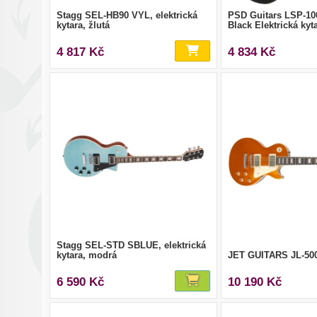
Stagg SEL-HB90 VYL, elektrická
PSD Guitars LSP-10
kytara, žlutá
Black Elektrická kyt
4 817 Kč
4 834 Kč
Stagg SEL-STD SBLUE, elektrická
kytara, modrá
JET GUITARS JL-50
6 590 Kč
10 190 Kč