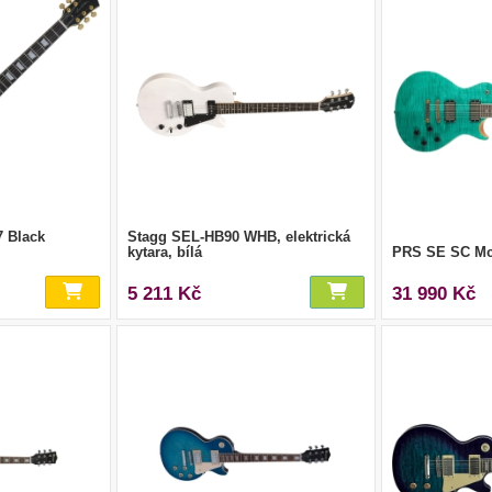
7 Black
Stagg SEL-HB90 WHB, elektrická
kytara, bílá
PRS SE SC McC
5 211 Kč
31 990 Kč