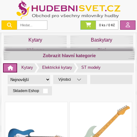
0 ks / 0 Kč
Kytary
Baskytary
Klávesy
Bicí
Zobrazit hlavní kategorie
Smyčce
Dechy
Kytary
Elektrické kytary
ST modely
DJ
Světla
Výrobci
Zvuk&Studio
Noty
Skladem Eshop