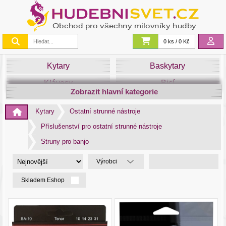
0 ks / 0 Kč
Kytary
Baskytary
Klávesy
Bicí
Zobrazit hlavní kategorie
Smyčce
Dechy
Kytary
Ostatní strunné nástroje
DJ
Světla
Příslušenství pro ostatní strunné nástroje
Zvuk&Studio
Noty
Struny pro banjo
Výrobci
Skladem Eshop