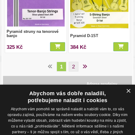
Pyramid struny na tenorové
banjo
Pyramid D-1ST
325 Kč
384 Kč
1
2
Adresa prodejny
×
Havlíčkovo Nábřeží 28,
Abychom vás dobře naladili,
702 00, Ostrava
Česká Republika
potřebujeme naladit i cookies
Abychom vám pomohli se správně naladit a nabídli vám to, co vás
Kontakty
O nákupu
opravdu zajímá, používáme na našem webu soubory cookie. Díky nim
můžeme vyladit obsah, zobrazit vám hudební kousky na míru a zjistit,
Eshop: +420 725 169 052
Obchodní podmínky
Prodejna: +420 596 113 012
Podmínky prodeje na splátky
co u nás rádi „prohledáváte“. Některé informace sdílíme i s našimi
eshop@hudebnisvet.cz
Kontakty
partnery – ti je můžou spojit s tím, co už o vás vědí, třeba z jiných