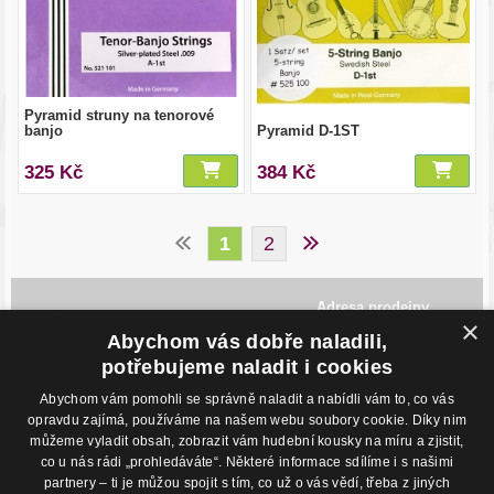
Pyramid struny na tenorové
banjo
Pyramid D-1ST
325 Kč
384 Kč
1
2
Adresa prodejny
×
Havlíčkovo Nábřeží 28,
Abychom vás dobře naladili,
702 00, Ostrava
Česká Republika
potřebujeme naladit i cookies
Abychom vám pomohli se správně naladit a nabídli vám to, co vás
Kontakty
O nákupu
opravdu zajímá, používáme na našem webu soubory cookie. Díky nim
můžeme vyladit obsah, zobrazit vám hudební kousky na míru a zjistit,
Eshop: +420 725 169 052
Obchodní podmínky
Prodejna: +420 596 113 012
Podmínky prodeje na splátky
co u nás rádi „prohledáváte“. Některé informace sdílíme i s našimi
eshop@hudebnisvet.cz
Kontakty
partnery – ti je můžou spojit s tím, co už o vás vědí, třeba z jiných