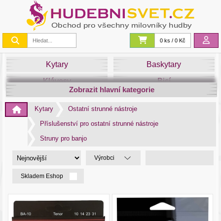
0 ks / 0 Kč
Kytary
Baskytary
Klávesy
Bicí
Zobrazit hlavní kategorie
Smyčce
Dechy
Kytary
Ostatní strunné nástroje
DJ
Světla
Příslušenství pro ostatní strunné nástroje
Zvuk&Studio
Noty
Struny pro banjo
Výrobci
Skladem Eshop