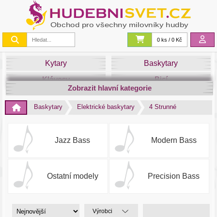
0 ks / 0 Kč
Kytary
Baskytary
Klávesy
Bicí
Zobrazit hlavní kategorie
Smyčce
Dechy
Baskytary
Elektrické baskytary
4 Strunné
DJ
Světla
Zvuk&Studio
Noty
Jazz Bass
Modern Bass
Ostatní modely
Precision Bass
Výrobci