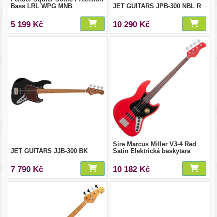
Bass LRL WPG MNB
JET GUITARS JPB-300 NBL R
5 199 Kč
10 290 Kč
Sire Marcus Miller V3-4 Red
JET GUITARS JJB-300 BK
Satin Elektrická baskytara
7 790 Kč
10 182 Kč