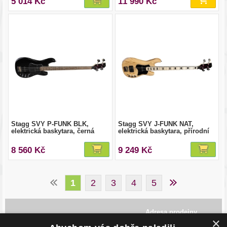
5 014 Kč
11 990 Kč
Stagg SVY P-FUNK BLK,
Stagg SVY J-FUNK NAT,
elektrická baskytara, černá
elektrická baskytara, přírodní
8 560 Kč
9 249 Kč
1
2
3
4
5
Adresa prodejny
×
Havlíčkovo Nábřeží 28,