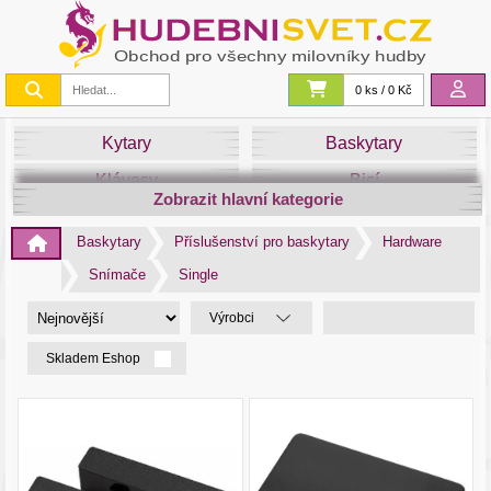
0 ks / 0 Kč
Kytary
Baskytary
Klávesy
Bicí
Zobrazit hlavní kategorie
Smyčce
Dechy
Baskytary
Příslušenství pro baskytary
Hardware
DJ
Světla
Snímače
Single
Zvuk&Studio
Noty
Výrobci
Skladem Eshop