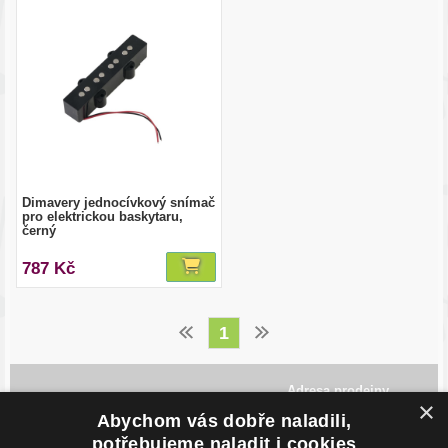
Dimavery jednocívkový snímač
pro elektrickou baskytaru,
černý
787 Kč
1
Adresa prodejny
×
Havlíčkovo Nábřeží 28,
Abychom vás dobře naladili,
702 00, Ostrava
potřebujeme naladit i cookies
Česká Republika