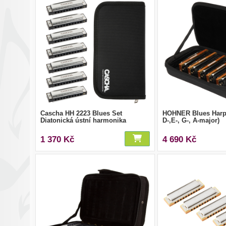
Cascha HH 2223 Blues Set
HOHNER Blues Harp 
Diatonická ústní harmonika
D-,E-, G-, A-major)
1 370 Kč
4 690 Kč