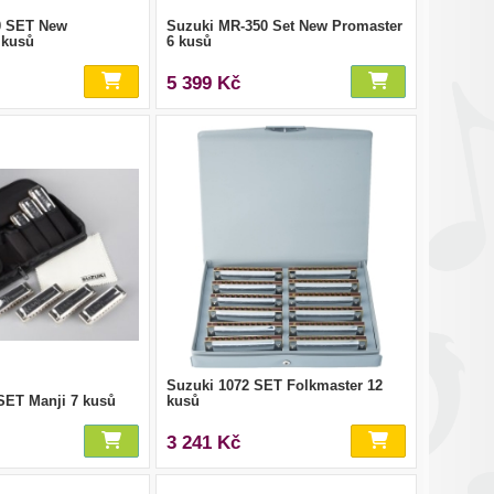
0 SET New
Suzuki MR-350 Set New Promaster
 kusů
6 kusů
5 399 Kč
Suzuki 1072 SET Folkmaster 12
SET Manji 7 kusů
kusů
3 241 Kč