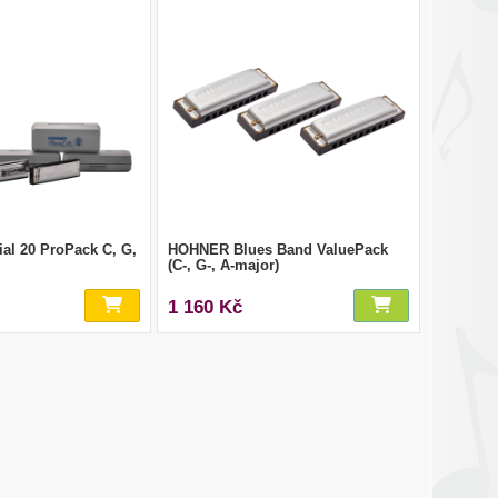
l 20 ProPack C, G,
HOHNER Blues Band ValuePack
(C-, G-, A-major)
1 160 Kč