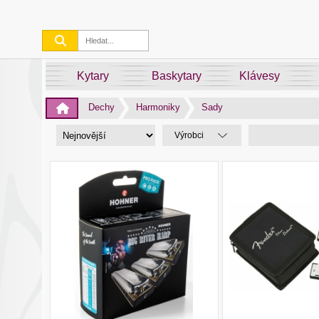
Kytary
Baskytary
Klávesy
Dechy
Harmoniky
Sady
Výrobci