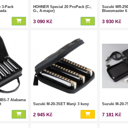
e 3-Pack
HOHNER Special 20 ProPack (C-,
Suzuki MR-25
sada
G-, A-major)
Bluesmaster 6
3 090 Kč
3 930 Kč
AHBS-7 Alabama
t
Suzuki M-20-3SET Manji 3 kusy
Suzuki M-20-7
2 945 Kč
7 181 Kč