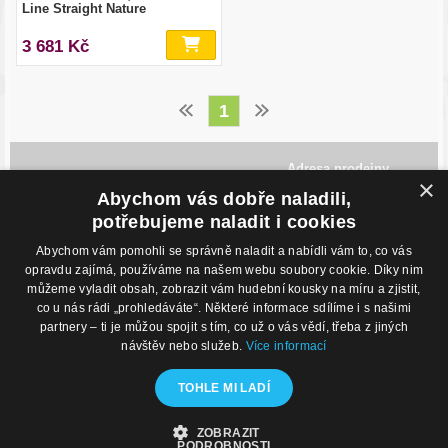
Line Straight Nature
3 681 Kč
1
Adresa prodejny
×
Havlíčkovo Nábřeží 28,
Abychom vás dobře naladili,
702 00, Ostrava
Česká Republika
potřebujeme naladit i cookies
Abychom vám pomohli se správně naladit a nabídli vám to, co vás
Kontakty
O nákupu
opravdu zajímá, používáme na našem webu soubory cookie. Díky nim
můžeme vyladit obsah, zobrazit vám hudební kousky na míru a zjistit,
Eshop: +420 725 169 052
Obchodní podmínky
Prodejna: +420 596 113 012
Podmínky prodeje na splátky
co u nás rádi „prohledáváte“. Některé informace sdílíme i s našimi
eshop@hudebnisvet.cz
Kontakty
partnery – ti je můžou spojit s tím, co už o vás vědí, třeba z jiných
návštěv nebo služeb.
Více informací
Hudební zázemí
Kamenná prodejna
TOHLE MI LADÍ
Nahrávací studio
Zkušebny
ZOBRAZIT
© 2020 - Hudební Svět
PODROBNOSTI