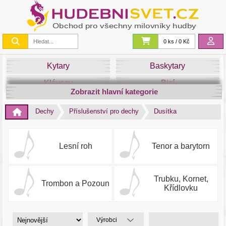
0 ks / 0 Kč
Kytary
Baskytary
Klávesy
Bicí
Zobrazit hlavní kategorie
Smyčce
Dechy
Dechy
Příslušenství pro dechy
Dusítka
DJ
Světla
Zvuk&Studio
Noty
Lesní roh
Tenor a barytorn
Trubku, Kornet,
Trombon a Pozoun
Křídlovku
Výrobci