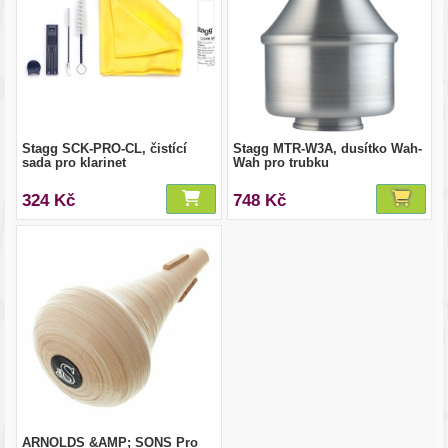
Stagg SCK-PRO-CL, čistící
Stagg MTR-W3A, dusítko Wah-
sada pro klarinet
Wah pro trubku
324 Kč
748 Kč
ARNOLDS &AMP; SONS Pro