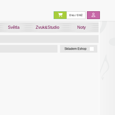
0 ks / 0 Kč
Světla
Zvuk&Studio
Noty
Skladem Eshop