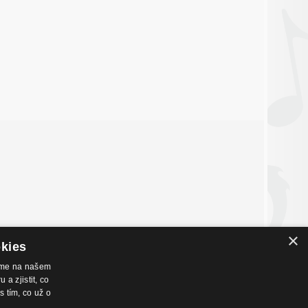
×
okies
váme na našem
a zjistit, co
nákupu
Hudební zázemí
s tím, co už o
chodní podmínky
Kamenná prodejna