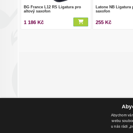
BG France L12 RS Ligatura pro
Latone NB Ligatura 
altový saxofon
saxofon
1 186 Kč
255 Kč
Abyc
Abychom vám 
webu soubory
Adresa pr
u nás rádi „p
Havlíčkovo