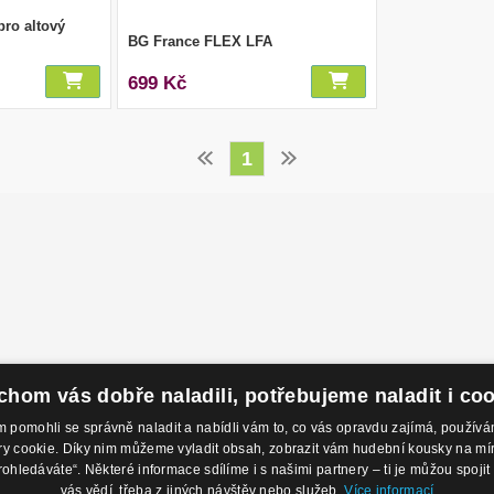
pro altový
BG France FLEX LFA
699 Kč
1
hom vás dobře naladili, potřebujeme naladit i co
pomohli se správně naladit a nabídli vám to, co vás opravdu zajímá, použí
 cookie. Díky nim můžeme vyladit obsah, zobrazit vám hudební kousky na míru 
odejny
Kontakty
O 
rohledáváte“. Některé informace sdílíme i s našimi partnery – ti je můžou spojit 
 Nábřeží 28,
Eshop: +420 725 169 052
Ob
vás vědí, třeba z jiných návštěv nebo služeb.
Více informací