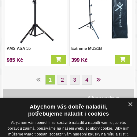
AMS ASA 55
Extreme MUS1B
985 Kč
399 Kč
1
2
3
4
Adresa prodejny
×
Havlíčkovo Nábřeží 28,
Abychom vás dobře naladili,
702 00, Ostrava
Česká Republika
potřebujeme naladit i cookies
Abychom vám pomohli se správně naladit a nabídli vám to, co vás
Kontakty
O nákupu
opravdu zajímá, používáme na našem webu soubory cookie. Díky nim
můžeme vyladit obsah, zobrazit vám hudební kousky na míru a zjistit,
Eshop: +420 725 169 052
Obchodní podmínky