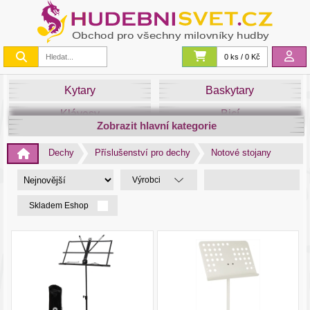
0 ks / 0 Kč
Kytary
Baskytary
Klávesy
Bicí
Zobrazit hlavní kategorie
Smyčce
Dechy
Dechy
Příslušenství pro dechy
Notové stojany
DJ
Světla
Výrobci
Zvuk&Studio
Noty
Skladem Eshop