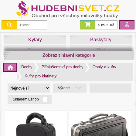
0 ks / 0 Kč
Kytary
Baskytary
Klávesy
Bicí
Zobrazit hlavní kategorie
Smyčce
Dechy
Dechy
Příslušenství pro dechy
Obaly a kufry
DJ
Světla
Kufry pro klarinety
Zvuk&Studio
Noty
Výrobci
Skladem Eshop