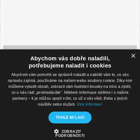
×
Adresa prodejny
Abychom vás dobře naladili,
Havlíčkovo Nábřeží 28,
potřebujeme naladit i cookies
702 00, Ostrava
Česká Republika
Abychom vám pomohli se správně naladit a nabídli vám to, co vás
opravdu zajímá, používáme na našem webu soubory cookie. Díky nim
Kontakty
O nákupu
můžeme vyladit obsah, zobrazit vám hudební kousky na míru a zjistit,
Eshop: +420 725 169 052
Obchodní podmínky
co u nás rádi „prohledáváte“. Některé informace sdílíme i s našimi
Prodejna: +420 596 113 012
Podmínky prodeje na splátky
partnery – ti je můžou spojit s tím, co už o vás vědí, třeba z jiných
eshop@hudebnisvet.cz
Kontakty
návštěv nebo služeb.
Více informací
Hudební zázemí
TOHLE MI LADÍ
Kamenná prodejna
Nahrávací studio
Zkušebny
ZOBRAZIT
PODROBNOSTI
© 2020 - Hudební Svět