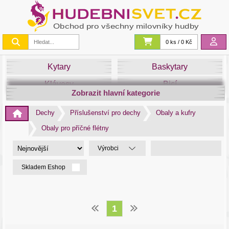
0 ks / 0 Kč
Kytary
Baskytary
Klávesy
Bicí
Zobrazit hlavní kategorie
Smyčce
Dechy
Dechy
Příslušenství pro dechy
Obaly a kufry
DJ
Světla
Obaly pro příčné flétny
Zvuk&Studio
Noty
Výrobci
Skladem Eshop
1