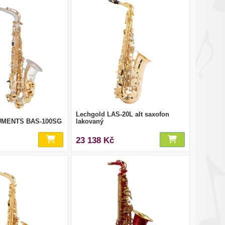
Lechgold LAS-20L alt saxofon
UMENTS BAS-100SG
lakovaný
23 138 Kč