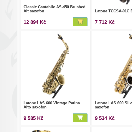
Classic Cantabile AS-450 Brushed
Alt saxofon
Latone TCCSA-01C B
12 894 Kč
7 712 Kč
Latone LAS 600 Vintage Patina
Latone LAS 600 Silv
Alto saxofon
saxofon
9 585 Kč
9 534 Kč