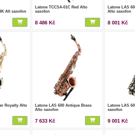
Latone TCCSA-01C Red Alto
Latone LAS 60
K Alt saxofon
saxofon
Alto saxofon
8 486 Kč
8 001 Kč
er Royalty Alto
Latone LAS 600 Antique Brass
Latone LAS 60
Alto saxofon
saxofon
7 633 Kč
9 001 Kč