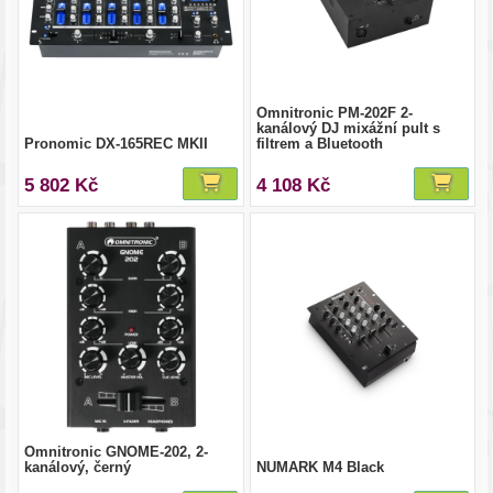
Omnitronic PM-202F 2-
kanálový DJ mixážní pult s
Pronomic DX-165REC MKII
filtrem a Bluetooth
5 802 Kč
4 108 Kč
Omnitronic GNOME-202, 2-
kanálový, černý
NUMARK M4 Black