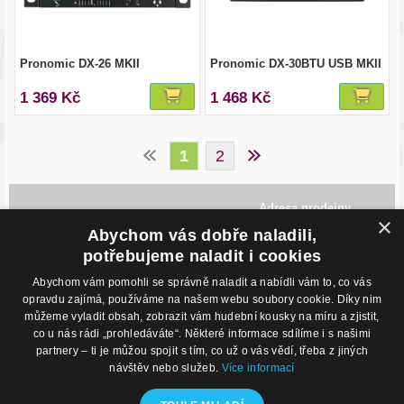
Pronomic DX-26 MKII
Pronomic DX-30BTU USB MKII
1 369 Kč
1 468 Kč
1
2
Adresa prodejny
×
Havlíčkovo Nábřeží 28,
Abychom vás dobře naladili,
702 00, Ostrava
Česká Republika
potřebujeme naladit i cookies
Abychom vám pomohli se správně naladit a nabídli vám to, co vás
Kontakty
O nákupu
opravdu zajímá, používáme na našem webu soubory cookie. Díky nim
můžeme vyladit obsah, zobrazit vám hudební kousky na míru a zjistit,
Eshop: +420 725 169 052
Obchodní podmínky
Prodejna: +420 596 113 012
Podmínky prodeje na splátky
co u nás rádi „prohledáváte“. Některé informace sdílíme i s našimi
eshop@hudebnisvet.cz
Kontakty
partnery – ti je můžou spojit s tím, co už o vás vědí, třeba z jiných
návštěv nebo služeb.
Více informací
Hudební zázemí
Kamenná prodejna