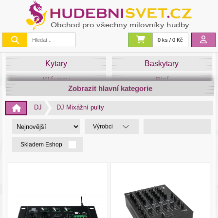
0 ks / 0 Kč
Kytary
Baskytary
Klávesy
Bicí
Zobrazit hlavní kategorie
Smyčce
Dechy
DJ
DJ Mixážní pulty
DJ
Světla
Výrobci
Zvuk&Studio
Noty
Skladem Eshop