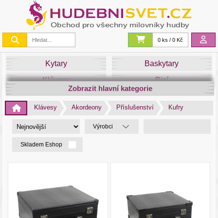
0 ks / 0 Kč
Kytary
Baskytary
Klávesy
Bicí
Zobrazit hlavní kategorie
Smyčce
Dechy
Klávesy
Akordeony
Příslušenství
Kufry
DJ
Světla
Výrobci
Zvuk&Studio
Noty
Skladem Eshop