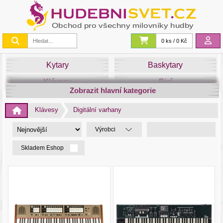
0 ks / 0 Kč
Kytary
Baskytary
Klávesy
Bicí
Zobrazit hlavní kategorie
Smyčce
Dechy
Klávesy
Digitální varhany
DJ
Světla
Výrobci
Zvuk&Studio
Noty
Skladem Eshop