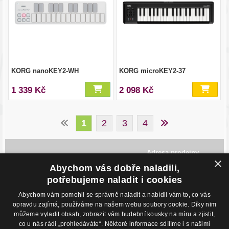
KORG nanoKEY2-WH
KORG microKEY2-37
1 339 Kč
2 098 Kč
1
2
3
4
Adresa prodejny
×
Havlíčkovo Nábřeží 28,
Abychom vás dobře naladili,
702 00, Ostrava
potřebujeme naladit i cookies
Česká Republika
Abychom vám pomohli se správně naladit a nabídli vám to, co vás
Kontakty
O nákupu
opravdu zajímá, používáme na našem webu soubory cookie. Díky nim
můžeme vyladit obsah, zobrazit vám hudební kousky na míru a zjistit,
Eshop: +420 725 169 052
Obchodní podmínky
Prodejna: +420 596 113 012
Podmínky prodeje na splátky
co u nás rádi „prohledáváte“. Některé informace sdílíme i s našimi