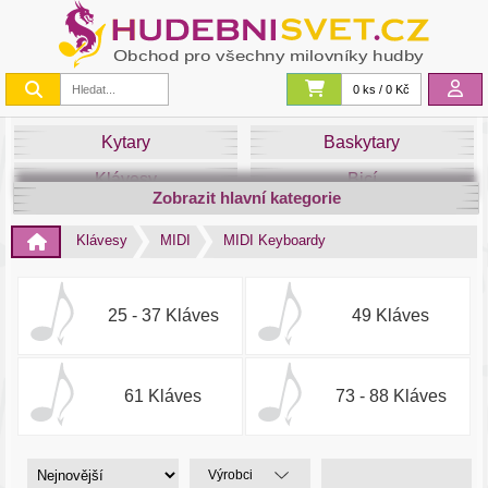
0 ks / 0 Kč
Kytary
Baskytary
Klávesy
Bicí
Zobrazit hlavní kategorie
Smyčce
Dechy
Klávesy
MIDI
MIDI Keyboardy
DJ
Světla
Zvuk&Studio
Noty
25 - 37 Kláves
49 Kláves
61 Kláves
73 - 88 Kláves
Výrobci