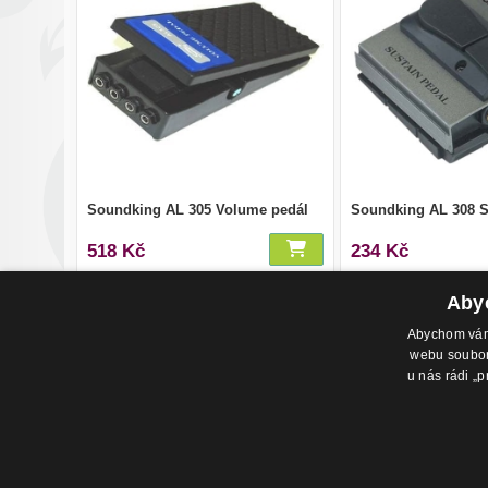
Soundking AL 305 Volume pedál
Soundking AL 308 S
518 Kč
234 Kč
Abyc
Abychom vám 
webu soubory
u nás rádi „p
Adresa pr
Havlíčkovo
702 00, Os
Česká Rep