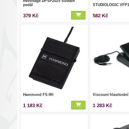
Revoltage DPSP2025 Sustain
pedál
STUDIOLOGIC VFP1
379 Kč
582 Kč
Hammond FS-9H
Viscount hlasitostní
1 183 Kč
1 283 Kč