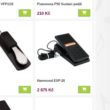
 VFP1/10
Pianonova P50 Sustain pedál
210 Kč
Hammond EXP-20
2 875 Kč