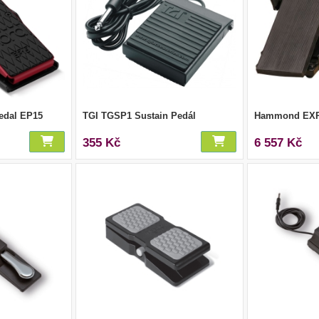
edal EP15
TGI TGSP1 Sustain Pedál
Hammond EXP
355 Kč
6 557 Kč