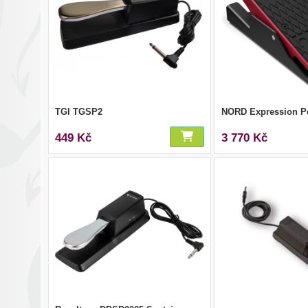
TGI TGSP2
NORD Expression P
449 Kč
3 770 Kč