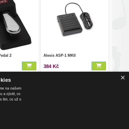
edal 2
Alesis ASP-1 MKII
384 Kč
×
okies
váme na našem
a zjistit, co
s tím, co už o
nákupu
Hudební zázemí
chodní podmínky
Kamenná prodejna
dmínky prodeje na splátky
Nahrávací studio
ntakty
Zkušebny