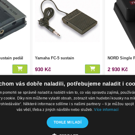
ustain pedál
Yamaha FC-5 sustain
NORD Single P
930 Kč
2 930 Kč
hom vás dobře naladili, potřebujeme naladit i co
1
2
3
pomohli se správně naladit a nabídli vám to, co vás opravdu zajímá, použí
 cookie. Díky nim můžeme vyladit obsah, zobrazit vám hudební kousky na míru 
rohledáváte“. Některé informace sdílíme i s našimi partnery – ti je můžou spojit 
odejny
Kontakty
O 
vás vědí, třeba z jiných návštěv nebo služeb.
Více informací
 Nábřeží 28,
Eshop: +420 725 169 052
Ob
trava
Prodejna: +420 596 113 012
Po
TOHLE MI LADÍ
ublika
eshop@hudebnisvet.cz
Ko