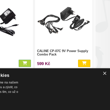
CALINE CP-07C 9V Power Supply
Combo Pack
599 Kč
×
okies
váme na našem
a zjistit, co
s tím, co už o
nákupu
Hudební zázemí
chodní podmínky
Kamenná prodejna
dmínky prodeje na splátky
Nahrávací studio
ntakty
Zkušebny