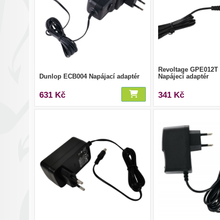
Revoltage GPE012T 
Dunlop ECB004 Napájací adaptér
Napájecí adaptér
631 Kč
341 Kč