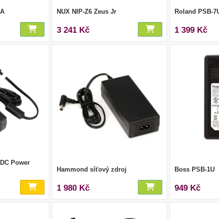
1A
NUX NIP-Z6 Zeus Jr
Roland PSB-7
3 241 Kč
1 399 Kč
 DC Power
Hammond síťový zdroj
Boss PSB-1U
1 980 Kč
949 Kč