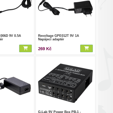
006D 9V 0.5A
Revoltage GPE012T 9V 1A
ér
Napájecí adaptér
269 Kč
G-Lab 9V Power Box PB-1 -