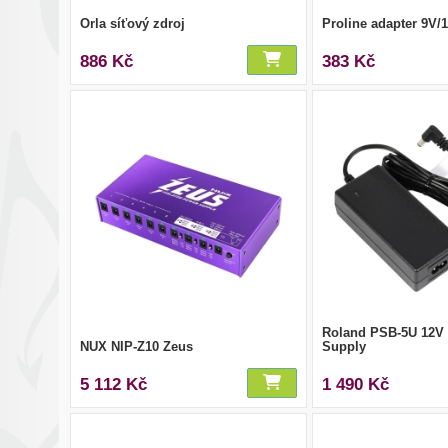
Orla síťový zdroj
Proline adapter 9V/
886 Kč
383 Kč
Roland PSB-5U 12V
NUX NIP-Z10 Zeus
Supply
5 112 Kč
1 490 Kč