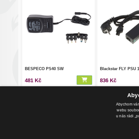
BESPECO PS40 SW
Blackstar FLY PSU 
481 Kč
836 Kč
Abyc
Abychom vám 
webu soubory
u nás rádi „p
Adresa pr
Havlíčkovo
702 00, Os
Česká Rep