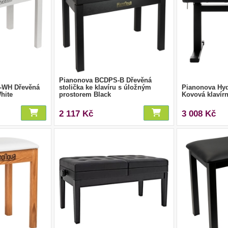
Pianonova BCDPS-B Dřevěná
-WH Dřevěná
stolička ke klavíru s úložným
Pianonova Hydr
White
prostorem Black
Kovová klavírn
2 117 Kč
3 008 Kč