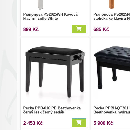
Pianonova PS2025WH Kovová
Pianonova PS2025N
klavírní židle White
stolička ke klavíru N
899 Kč
685 Kč
Pecka PPB-016 PE Beethovenka
Pecka PPBH-QT301
černý lesk/černý sedák
Beethovenka hydrau
2 453 Kč
5 900 Kč