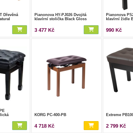
T Dřevěná
Pianonova HY-PJ026 Dvojitá
Pianonova PS
atural
klavírní stolička Black Gloss
klavírní židle 
3 477 Kč
990 Kč
 PE
lická
KORG PC-400-PB
Extreme PB1
4 718 Kč
2 799 Kč