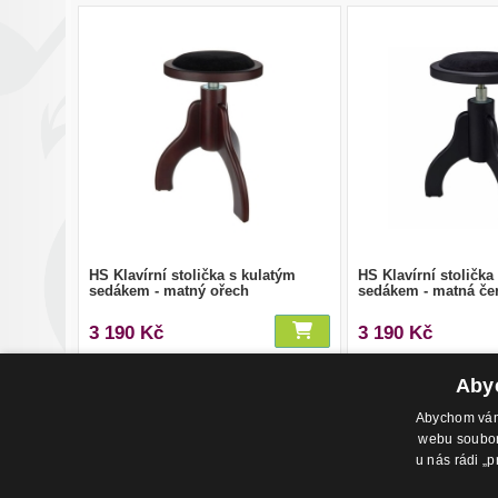
HS Klavírní stolička s kulatým
HS Klavírní stolička
sedákem - matný ořech
sedákem - matná če
3 190 Kč
3 190 Kč
Abyc
Abychom vám 
webu soubory
u nás rádi „p
Adresa pr