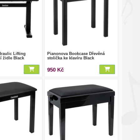
aulic Lifting
Pianonova Bookcase Dřevěná
í židle Black
stolička ke klavíru Black
950 Kč