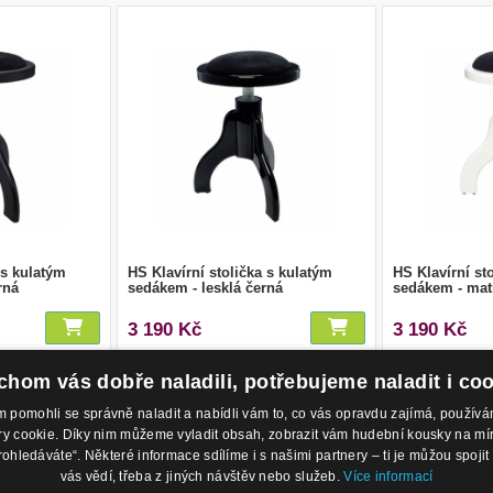
 s kulatým
HS Klavírní stolička s kulatým
HS Klavírní st
rná
sedákem - lesklá černá
sedákem - mat
3 190 Kč
3 190 Kč
hom vás dobře naladili, potřebujeme naladit i co
1
2
3
4
5
pomohli se správně naladit a nabídli vám to, co vás opravdu zajímá, použí
 cookie. Díky nim můžeme vyladit obsah, zobrazit vám hudební kousky na míru 
rohledáváte“. Některé informace sdílíme i s našimi partnery – ti je můžou spojit 
odejny
Kontakty
O 
vás vědí, třeba z jiných návštěv nebo služeb.
Více informací