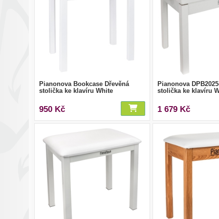
Pianonova Bookcase Dřevěná
Pianonova DPB2025
stolička ke klavíru White
stolička ke klavíru 
950 Kč
1 679 Kč