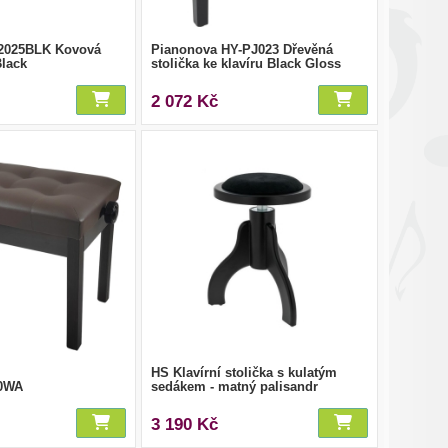
2025BLK Kovová
Pianonova HY-PJ023 Dřevěná
Black
stolička ke klavíru Black Gloss
2 072 Kč
HS Klavírní stolička s kulatým
00WA
sedákem - matný palisandr
3 190 Kč