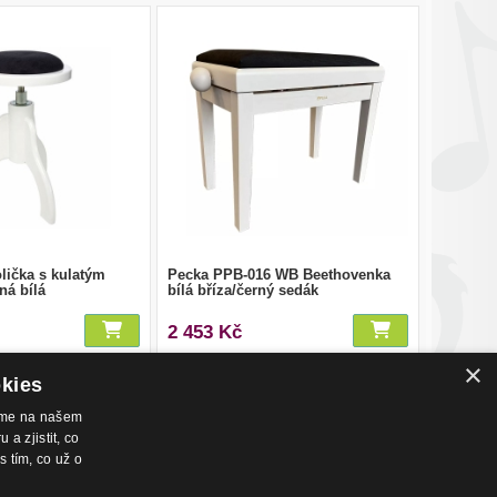
olička s kulatým
Pecka PPB-016 WB Beethovenka
ná bílá
bílá bříza/černý sedák
2 453 Kč
×
okies
váme na našem
a zjistit, co
s tím, co už o
nákupu
Hudební zázemí