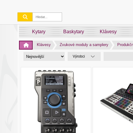
Kytary
Baskytary
Klávesy
Klávesy
Zvukové moduly a samplery
Produkčn
Výrobci