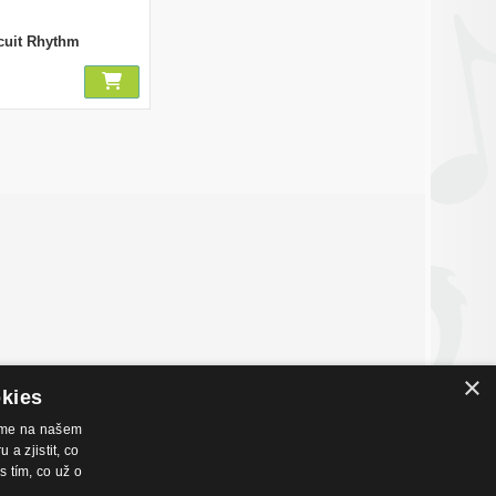
cuit Rhythm
×
okies
váme na našem
a zjistit, co
nákupu
Hudební zázemí
s tím, co už o
chodní podmínky
Kamenná prodejna