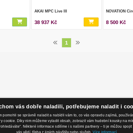
AKAI MPC Live III
NOVATION Cir
38 937 Kč
8 500 Kč
1
hom vás dobře naladili, potřebujeme naladit i co
pomohli se správně naladit a nabídli vám to, co vás opravdu zajímá, použí
 cookie. Díky nim můžeme vyladit obsah, zobrazit vám hudební kousky na míru 
odejny
Kontakty
O 
rohledáváte“. Některé informace sdílíme i s našimi partnery – ti je můžou spojit 
 Nábřeží 28,
Eshop: +420 725 169 052
Ob
vás vědí, třeba z jiných návštěv nebo služeb.
Více informací