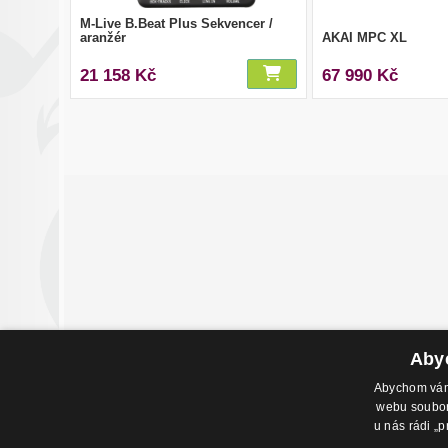
M-Live B.Beat Plus Sekvencer /
aranžér
AKAI MPC XL
21 158 Kč
67 990 Kč
Abyc
Abychom vám 
webu soubory
Adresa pr
u nás rádi „p
Havlíčkovo