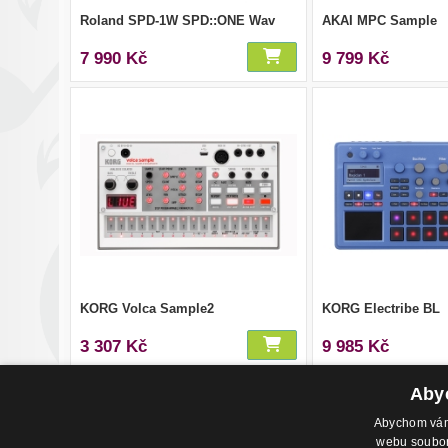
Roland SPD-1W SPD::ONE Wav
AKAI MPC Sample
7 990 Kč
9 799 Kč
KORG Volca Sample2
KORG Electribe BL
3 307 Kč
9 985 Kč
Abyc
Abychom vám 
webu soubory