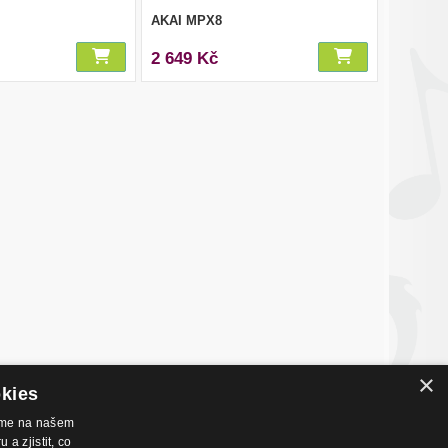
AKAI MPX8
2 649 Kč
×
okies
váme na našem
a zjistit, co