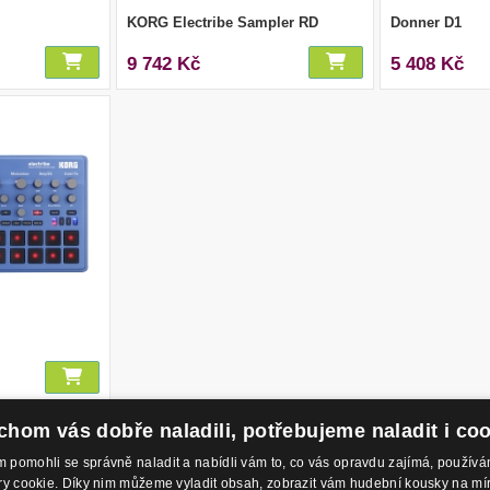
KORG Electribe Sampler RD
Donner D1
9 742 Kč
5 408 Kč
hom vás dobře naladili, potřebujeme naladit i co
1
pomohli se správně naladit a nabídli vám to, co vás opravdu zajímá, použí
 cookie. Díky nim můžeme vyladit obsah, zobrazit vám hudební kousky na míru 