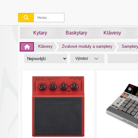
Kytary
Baskytary
Klávesy
Klávesy
Zvukové moduly a samplery
Sampler
Výrobci