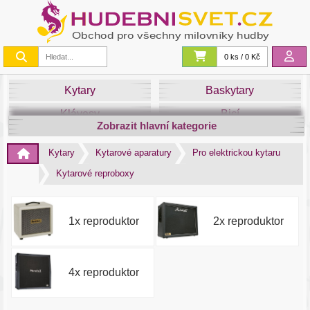
0 ks / 0 Kč
Kytary
Baskytary
Klávesy
Bicí
Zobrazit hlavní kategorie
Smyčce
Dechy
Kytary
Kytarové aparatury
Pro elektrickou kytaru
DJ
Světla
Kytarové reproboxy
Zvuk&Studio
Noty
1x reproduktor
2x reproduktor
4x reproduktor