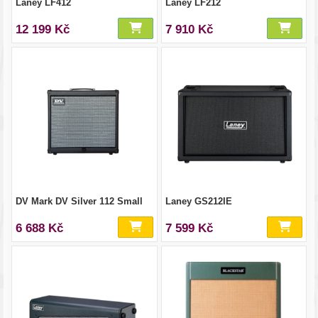
Laney LF412
Laney LF212
12 199 Kč
7 910 Kč
DV Mark DV Silver 112 Small
Laney GS212IE
6 688 Kč
7 599 Kč