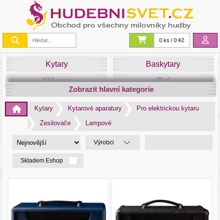
0 ks / 0 Kč
Kytary
Baskytary
Klávesy
Bicí
Zobrazit hlavní kategorie
Smyčce
Dechy
Kytary
Kytarové aparatury
Pro elektrickou kytaru
DJ
Světla
Zesilovače
Lampové
Zvuk&Studio
Noty
Výrobci
Skladem Eshop