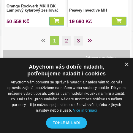
Orange Rockverb MKIII BK
Lampový kytarový zesilovač
Peavey Invective MH
50 558 Kč
19 690 Kč
1
2
3
Adresa prodejny
×
Havlíčkovo Nábřeží 28,
Abychom vás dobře naladili,
702 00, Ostrava
potřebujeme naladit i cookies
Česká Republika
Abychom vám pomohli se správně naladit a nabídli vám to, co vás
Kontakty
O nákupu
opravdu zajímá, používáme na našem webu soubory cookie. Díky nim
můžeme vyladit obsah, zobrazit vám hudební kousky na míru a zjistit,
Eshop: +420 725 169 052
Obchodní podmínky
Prodejna: +420 596 113 012
Podmínky prodeje na splátky
co u nás rádi „prohledáváte“. Některé informace sdílíme i s našimi
eshop@hudebnisvet.cz
Kontakty
partnery – ti je můžou spojit s tím, co už o vás vědí, třeba z jiných
návštěv nebo služeb.
Více informací
Hudební zázemí
Kamenná prodejna
TOHLE MI LADÍ
Nahrávací studio
Zkušebny