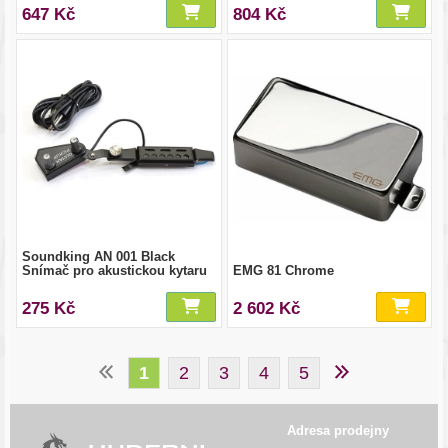
647 Kč
804 Kč
Soundking AN 001 Black
Snímač pro akustickou kytaru
EMG 81 Chrome
275 Kč
2 602 Kč
1
2
3
4
5
Adresa prodejny