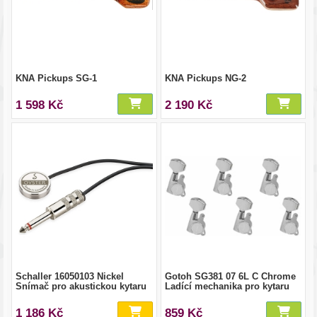
KNA Pickups SG-1
KNA Pickups NG-2
1 598 Kč
2 190 Kč
Schaller 16050103 Nickel
Gotoh SG381 07 6L C Chrome
Snímač pro akustickou kytaru
Ladící mechanika pro kytaru
1 186 Kč
859 Kč