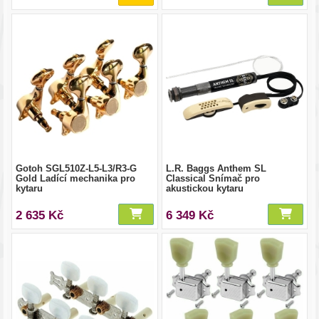
Gotoh SGL510Z-L5-L3/R3-G
L.R. Baggs Anthem SL
Gold Ladící mechanika pro
Classical Snímač pro
kytaru
akustickou kytaru
2 635 Kč
6 349 Kč