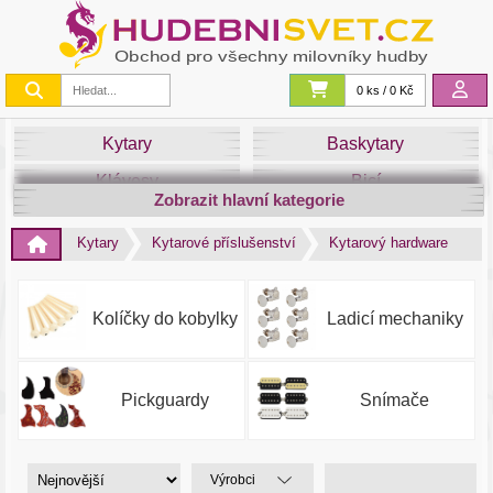
0 ks / 0 Kč
Kytary
Baskytary
Klávesy
Bicí
Zobrazit hlavní kategorie
Smyčce
Dechy
Kytary
Kytarové příslušenství
Kytarový hardware
DJ
Světla
Zvuk&Studio
Noty
Kolíčky do kobylky
Ladicí mechaniky
Pickguardy
Snímače
Výrobci