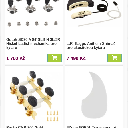
Gotoh SD90-MGT-SLB-N-3L/3R
Nickel Ladící mechanika pro
L.R. Baggs Anthem Snímač
kytaru
pro akustickou kytaru
1 760 Kč
7 490 Kč
Pecka CMP-200 Gold
FZone FGP01 Transparentní