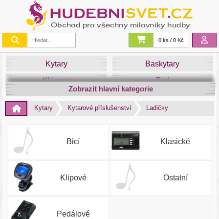
0 ks / 0 Kč
Kytary
Baskytary
Klávesy
Bicí
Zobrazit hlavní kategorie
Smyčce
Dechy
Kytary
Kytarové příslušenství
Ladičky
DJ
Světla
Zvuk&Studio
Noty
Bicí
Klasické
Klipové
Ostatní
Pedálové