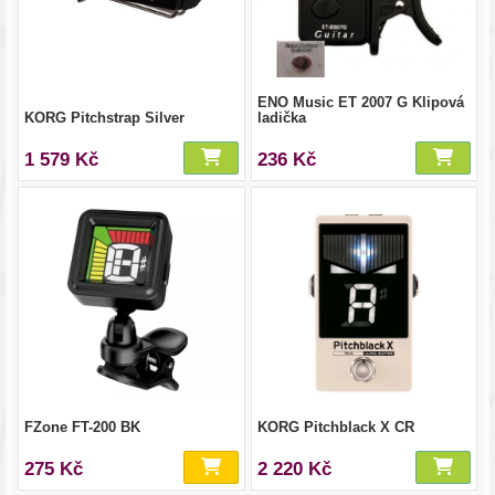
ENO Music ET 2007 G Klipová
KORG Pitchstrap Silver
ladička
1 579 Kč
236 Kč
FZone FT-200 BK
KORG Pitchblack X CR
275 Kč
2 220 Kč