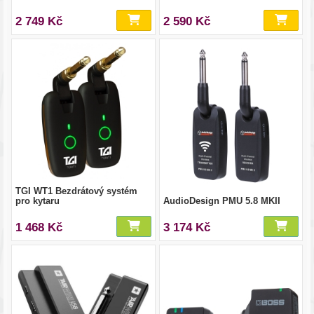
2 749 Kč
2 590 Kč
TGI WT1 Bezdrátový systém
pro kytaru
AudioDesign PMU 5.8 MKII
1 468 Kč
3 174 Kč