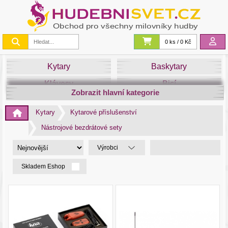
0 ks / 0 Kč
Kytary
Baskytary
Klávesy
Bicí
Zobrazit hlavní kategorie
Smyčce
Dechy
Kytary
Kytarové příslušenství
DJ
Světla
Nástrojové bezdrátové sety
Zvuk&Studio
Noty
Výrobci
Skladem Eshop