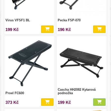
Virus VFSF1 BL
Pecka FSP-070
199 Kč
196 Kč
Cascha HH2082 Kytarová
Proel FC600
podnožka
373 Kč
199 Kč