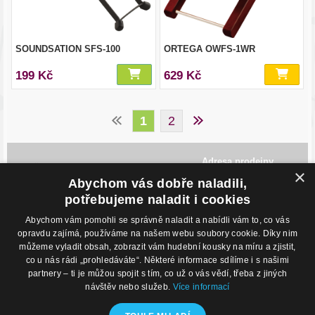
SOUNDSATION SFS-100
ORTEGA OWFS-1WR
199 Kč
629 Kč
1
2
Adresa prodejny
×
Havlíčkovo Nábřeží 28,
Abychom vás dobře naladili,
702 00, Ostrava
Česká Republika
potřebujeme naladit i cookies
Abychom vám pomohli se správně naladit a nabídli vám to, co vás
Kontakty
O nákupu
opravdu zajímá, používáme na našem webu soubory cookie. Díky nim
můžeme vyladit obsah, zobrazit vám hudební kousky na míru a zjistit,
Eshop: +420 725 169 052
Obchodní podmínky
Prodejna: +420 596 113 012
Podmínky prodeje na splátky
co u nás rádi „prohledáváte“. Některé informace sdílíme i s našimi
eshop@hudebnisvet.cz
Kontakty
partnery – ti je můžou spojit s tím, co už o vás vědí, třeba z jiných
návštěv nebo služeb.
Více informací
Hudební zázemí
Kamenná prodejna