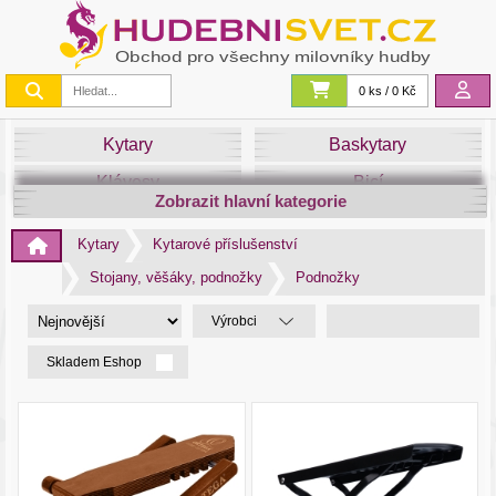
0 ks / 0 Kč
Kytary
Baskytary
Klávesy
Bicí
Zobrazit hlavní kategorie
Smyčce
Dechy
Kytary
Kytarové příslušenství
DJ
Světla
Stojany, věšáky, podnožky
Podnožky
Zvuk&Studio
Noty
Výrobci
Skladem Eshop