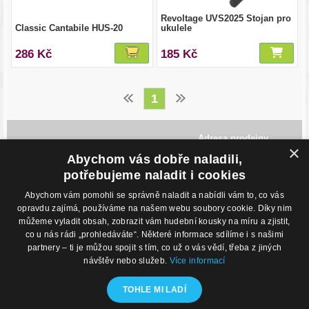
Revoltage UVS2025 Stojan pro
Classic Cantabile HUS-20
ukulele
286 Kč
185 Kč
1
Adresa prodejny
×
Havlíčkovo Nábřeží 28,
Abychom vás dobře naladili,
702 00, Ostrava
Česká Republika
potřebujeme naladit i cookies
Abychom vám pomohli se správně naladit a nabídli vám to, co vás
Kontakty
O nákupu
opravdu zajímá, používáme na našem webu soubory cookie. Díky nim
můžeme vyladit obsah, zobrazit vám hudební kousky na míru a zjistit,
Eshop: +420 725 169 052
Obchodní podmínky
Prodejna: +420 596 113 012
Podmínky prodeje na splátky
co u nás rádi „prohledáváte“. Některé informace sdílíme i s našimi
eshop@hudebnisvet.cz
Kontakty
partnery – ti je můžou spojit s tím, co už o vás vědí, třeba z jiných
návštěv nebo služeb.
Více informací
Hudební zázemí
Kamenná prodejna
TOHLE MI LADÍ
Nahrávací studio
Zkušebny