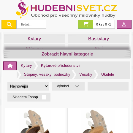
0 ks / 0 Kč
Kytary
Baskytary
Klávesy
Bicí
Zobrazit hlavní kategorie
Smyčce
Dechy
Kytary
Kytarové příslušenství
DJ
Světla
Stojany, věšáky, podnožky
Věšáky
Ukulele
Zvuk&Studio
Noty
Výrobci
Skladem Eshop